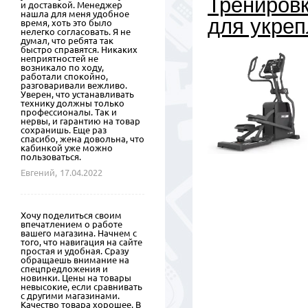
Тренировк
и доставкой. Менеджер
нашла для меня удобное
для укреп
время, хоть это было
нелегко согласовать. Я не
думал, что ребята так
быстро справятся. Никаких
неприятностей не
возникало по ходу,
работали спокойно,
разговаривали вежливо.
Уверен, что устанавливать
технику должны только
профессионалы. Так и
нервы, и гарантию на товар
сохранишь. Еще раз
спасибо, жена довольна, что
кабинкой уже можно
пользоваться.
Евгений,
17.04.2022
Хочу поделиться своим
впечатлением о работе
вашего магазина. Начнем с
того, что навигация на сайте
простая и удобная. Сразу
обращаешь внимание на
спецпредложения и
новинки. Цены на товары
невысокие, если сравнивать
с другими магазинами.
Качество товара хорошее. В