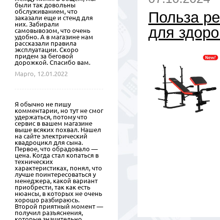
были так довольны
обслуживанием, что
Польза ре
заказали еще и стенд для
них. Забирали
для здоро
самовывозом, что очень
удобно. А в магазине нам
рассказали правила
эксплуатации. Скоро
придем за беговой
дорожкой. Спасибо вам.
Марго,
12.01.2022
Я обычно не пишу
комментарии, но тут не смог
удержаться, потому что
сервис в вашем магазине
выше всяких похвал. Нашел
на сайте электрический
квадроцикл для сына.
Первое, что обрадовало —
цена. Когда стал копаться в
технических
характеристиках, понял, что
лучше поинтересоваться у
менеджера, какой вариант
приобрести, так как есть
нюансы, в которых не очень
хорошо разбираюсь.
Второй приятный момент —
получил разъяснения,
которые значительно