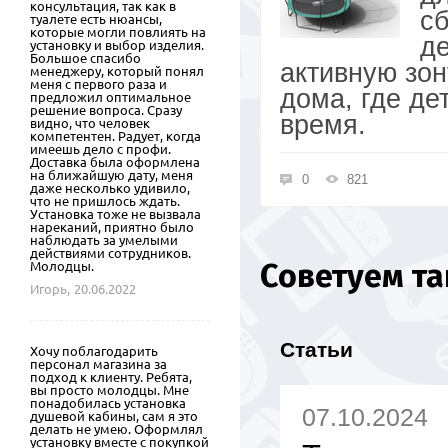
консультация, так как в
с
туалете есть нюансы,
которые могли повлиять на
де
установку и выбор изделия.
Большое спасибо
активную зон
менеджеру, который понял
меня с первого раза и
дома, где де
предложил оптимальное
решение вопроса. Сразу
время.
видно, что человек
компетентен. Радует, когда
имеешь дело с профи.
Доставка была оформлена
на ближайшую дату, меня
0
821
даже несколько удивило,
что не пришлось ждать.
Установка тоже не вызвала
нареканий, приятно было
наблюдать за умелыми
действиями сотрудников.
Советуем т
Молодцы.
Игорь,
20.06.2022
Статьи
Хочу поблагодарить
персонал магазина за
подход к клиенту. Ребята,
вы просто молодцы. Мне
понадобилась установка
07.10.2024
душевой кабины, сам я это
делать не умею. Оформлял
установку вместе с покупкой