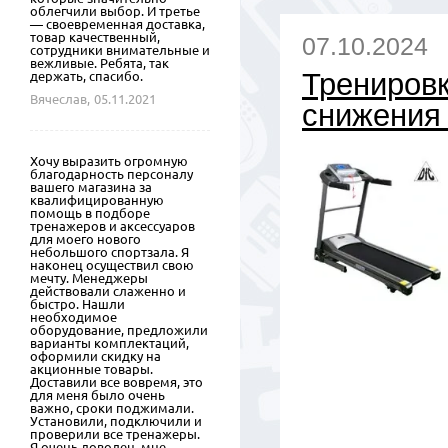
облегчили выбор. И третье
— своевременная доставка,
товар качественный,
07.10.2024
сотрудники внимательные и
вежливые. Ребята, так
Тренировк
держать, спасибо.
Вячеслав,
05.11.2021
снижения 
Хочу выразить огромную
благодарность персоналу
вашего магазина за
квалифицированную
помощь в подборе
тренажеров и аксессуаров
для моего нового
небольшого спортзала. Я
наконец осуществил свою
мечту. Менеджеры
действовали слаженно и
быстро. Нашли
необходимое
оборудование, предложили
варианты комплектаций,
оформили скидку на
акционные товары.
Доставили все вовремя, это
для меня было очень
важно, сроки поджимали.
Установили, подключили и
проверили все тренажеры.
Я очень доволен, мне