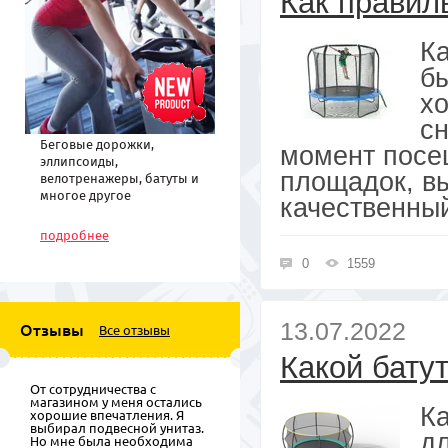
Как правил
Ка
б
хо
сн
Беговые дорожки,
момент посе
эллипсоиды,
площадок, в
велотренажеры, батуты и
многое другое
качественный 
спортивное
оборудование по низким
подробнее
ценам
0
1559
13.07.2022
Отзывы
Все отзывы
Какой бату
От сотрудничества с
магазином у меня остались
Ка
хорошие впечатления. Я
выбирал подвесной унитаз.
д
Но мне была необходима