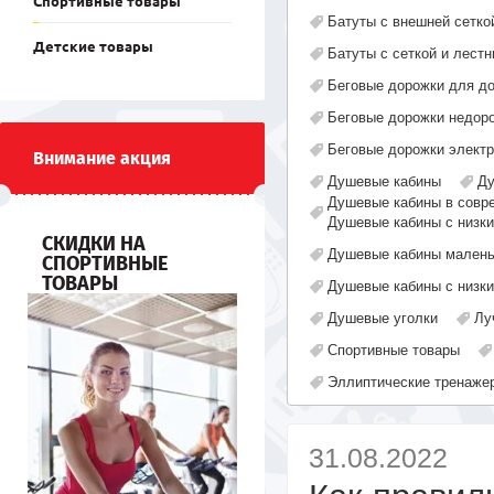
Спортивные товары
Батуты с внешней сетко
Детские товары
Батуты с сеткой и лестн
Беговые дорожки для до
Беговые дорожки недор
Беговые дорожки элект
Внимание акция
Душевые кабины
Ду
Душевые кабины в совр
Душевые кабины с низк
СКИДКИ НА
Душевые кабины малень
СПОРТИВНЫЕ
ТОВАРЫ
Душевые кабины с низк
Душевые уголки
Лу
Спортивные товары
Эллиптические тренаже
31.08.2022