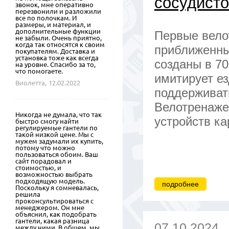
сосудист
звонок, мне оперативно
перезвонили и разложили
все по полочкам. И
размеры, и материал, и
дополнительные функции
Первые вело
не забыли. Очень приятно,
когда так относятся к своим
приближенны
покупателям. Доставка и
установка тоже как всегда
созданы в 70
на уровне. Спасибо за то,
что помогаете.
имитирует ез
Виолетта,
12.02.2022
поддерживат
Велотренаже
Никогда не думала, что так
устройств ка
быстро смогу найти
регулируемые гантели по
такой низкой цене. Мы с
мужем задумали их купить,
потому что можно
пользоваться обоим. Ваш
сайт порадовал и
стоимостью, и
возможностью выбрать
подходящую модель.
подробнее
Поскольку я сомневалась,
решила
проконсультироваться с
менеджером. Он мне
объяснил, как подобрать
гантели, какая разница
07.10.2024
между ними. В общем, мы