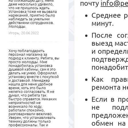
на ближайшую дату, меня
почту
info@pe
даже несколько удивило,
что не пришлось ждать.
Установка тоже не вызвала
Среднее р
нареканий, приятно было
наблюдать за умелыми
минут.
действиями сотрудников.
Молодцы.
Игорь,
20.06.2022
После сог
выезд мас
и определ
Хочу поблагодарить
персонал магазина за
подтвер
подход к клиенту. Ребята, вы
просто молодцы. Мне
понадобит
понадобилась установка
душевой кабины, сам я это
делать не умею. Оформлял
установку вместе с покупкой
Как прав
и доставкой. Менеджер
нашла для меня удобное
ремонта н
время, хоть это было
нелегко согласовать. Я не
думал, что ребята так
Если в пр
быстро справятся. Никаких
неприятностей не
не подл
возникало по ходу,
работали спокойно,
предложе
разговаривали вежливо.
Уверен, что устанавливать
технику должны только
обмен на
профессионалы. Так и