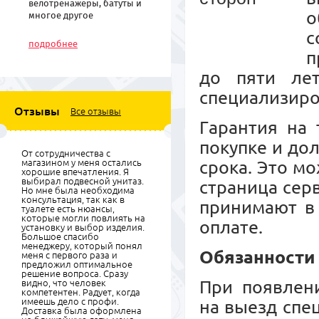
велотренажеры, батуты и
о
многое другое
спортивное
с
оборудование по низким
подробнее
ценам
п
до пяти ле
специализиро
Отзывы
Все отзывы
Гарантия на 
покупке и до
От сотрудничества с
магазином у меня остались
срока. Это м
хорошие впечатления. Я
выбирал подвесной унитаз.
страница сер
Но мне была необходима
консультация, так как в
принимают в 
туалете есть нюансы,
которые могли повлиять на
оплате.
установку и выбор изделия.
Большое спасибо
менеджеру, который понял
Обязанности
меня с первого раза и
предложил оптимальное
решение вопроса. Сразу
При появлени
видно, что человек
компетентен. Радует, когда
имеешь дело с профи.
на выезд спе
Доставка была оформлена