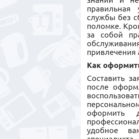
знаний и не
правильная 
службы без с
поломке. Кро
за собой пр
обслужива
привлечения 
Как оформит
Составить за
после оформл
воспользов
персональн
оформить 
профессионал
удобное ва