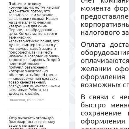
счет компан
Я обычно не пишу
момента форм
комментарии, но тут не смог
удержаться, потому что
предоставл
сервис в вашем магазине
выше всяких похвал. Нашел
на сайте электрический
корпоративны
квадроцикл для сына.
Первое, что обрадовало —
налогового з
цена. Когда стал копаться в
технических
характеристиках, понял, что
Оплата дост
лучше поинтересоваться у
менеджера, какой вариант
оборудовани
приобрести, так как есть
нюансы, в которых не очень
оплачиваются
хорошо разбираюсь. Второй
приятный момент —
желании офо
получил разъяснения,
которые значительно
облегчили выбор. И третье
оформления
— своевременная доставка,
товар качественный,
возможных сп
сотрудники внимательные и
вежливые. Ребята, так
держать, спасибо.
В связи с не
Вячеслав,
05.11.2021
быстро меняе
сохранение 
Хочу выразить огромную
оформления
благодарность персоналу
вашего магазина за