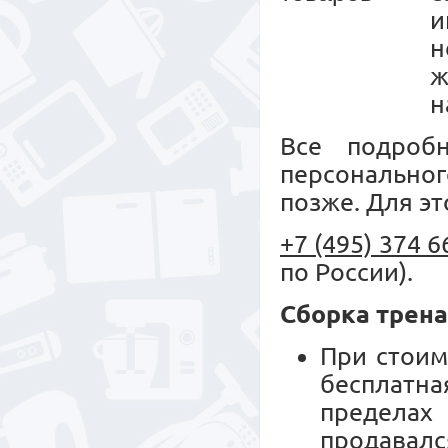
и
н
ж
н
Все подроб
персональног
позже. Для эт
+7 (495) 374 6
по России).
Сборка трен
При стоим
бесплатн
пределах
продавалс