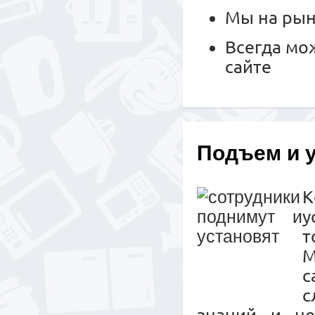
Мы на рын
Всегда мо
сайте
Подъем и 
К
у
т
М
с
с