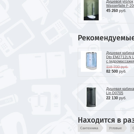
Душевой уголок
Wasserfalle F-2
45 260
руб.
Рекомендуемы
Душевая кабин
Dto EM2712LN 
с гидромассаже
118 700
руб.
82 500
руб.
Душевая кабина
Lin D0705
22 130
руб.
Находится в ра
Сантехника
Угловые