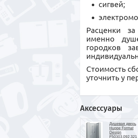
сигвей;
электромо
Расценки за
именно душе
городков за
индивидуальн
Стоимость сб
уточнить у п
Аксессуары
Душевая дверь
Huppe Format
Design
F50303.092.321