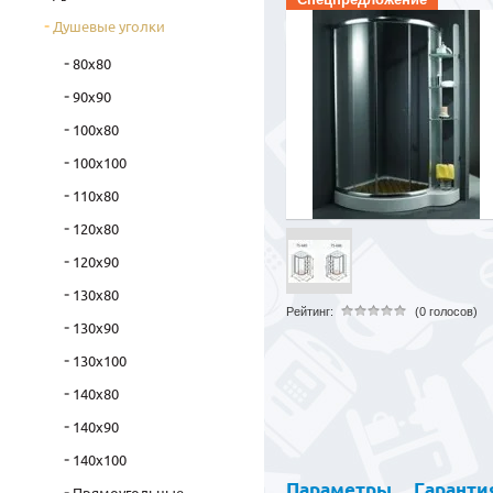
Душевые уголки
80x80
90x90
100x80
100x100
110x80
120x80
120x90
130x80
Рейтинг:
(0 голосов)
130x90
130x100
140x80
140x90
140x100
Параметры
Гаранти