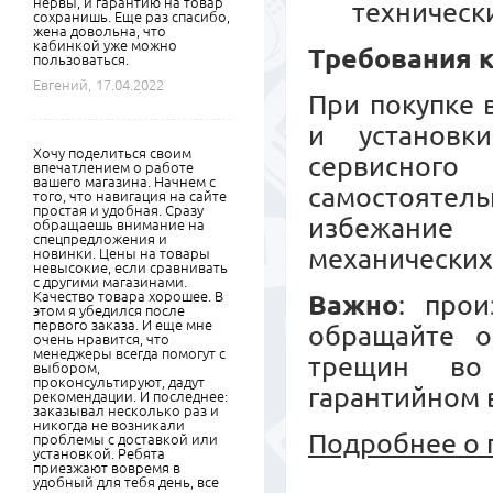
нервы, и гарантию на товар
техническ
сохранишь. Еще раз спасибо,
жена довольна, что
кабинкой уже можно
Требования к
пользоваться.
Евгений,
17.04.2022
При покупке 
и установк
Хочу поделиться своим
сервисного
впечатлением о работе
вашего магазина. Начнем с
самостояте
того, что навигация на сайте
простая и удобная. Сразу
избежание
обращаешь внимание на
спецпредложения и
механических
новинки. Цены на товары
невысокие, если сравнивать
с другими магазинами.
Качество товара хорошее. В
Важно
: прои
этом я убедился после
первого заказа. И еще мне
обращайте о
очень нравится, что
менеджеры всегда помогут с
трещин во
выбором,
проконсультируют, дадут
гарантийном 
рекомендации. И последнее:
заказывал несколько раз и
никогда не возникали
Подробнее о 
проблемы с доставкой или
установкой. Ребята
приезжают вовремя в
удобный для тебя день, все