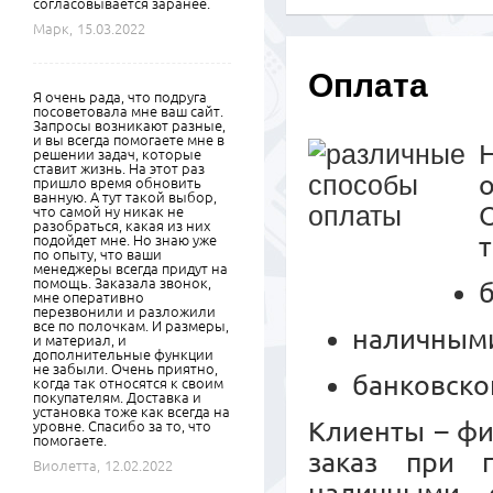
согласовывается заранее.
Марк,
15.03.2022
Оплата
Я очень рада, что подруга
посоветовала мне ваш сайт.
Запросы возникают разные,
и вы всегда помогаете мне в
решении задач, которые
ставит жизнь. На этот раз
пришло время обновить
ванную. А тут такой выбор,
что самой ну никак не
разобраться, какая из них
подойдет мне. Но знаю уже
по опыту, что ваши
менеджеры всегда придут на
помощь. Заказала звонок,
мне оперативно
перезвонили и разложили
все по полочкам. И размеры,
наличными
и материал, и
дополнительные функции
не забыли. Очень приятно,
банковско
когда так относятся к своим
покупателям. Доставка и
установка тоже как всегда на
Клиенты – ф
уровне. Спасибо за то, что
помогаете.
заказ при 
Виолетта,
12.02.2022