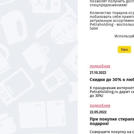
позволят получить дост
спецпредложениям!
Количество товаров ог
побаловать себя прия
актуальным ассортиме
Petraholding - восполь
Sale!
Использу
подробнее
21.10.2022
Скидки до 30% к лю
К праздникам интернет
PetraHolding.ru дарит 
до 30%!
подробнее
22.05.2022
При покупке стирал
подарок!
Совершите покупку на с