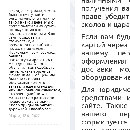
наличными 
получения ва
Никогда не думала, что так
праве убедит
быстро смогу найти
регулируемые гантели по
такой низкой цене. Мы с
сколов и цара
мужем задумали их купить,
потому что можно
пользоваться обоим. Ваш
Если вам буд
сайт порадовал и
стоимостью, и
картой через
возможностью выбрать
подходящую модель.
вашему пер
Поскольку я сомневалась,
решила
оформления 
проконсультироваться с
менеджером. Он мне
доставки м
объяснил, как подобрать
гантели, какая разница
между ними. В общем, мы
оборудовани
были так довольны
обслуживанием, что
заказали еще и стенд для
Для юридиче
них. Забирали самовывозом,
что очень удобно. А в
средствами 
магазине нам рассказали
правила эксплуатации.
сайте. Также
Скоро придем за беговой
дорожкой. Спасибо вам.
вашего пер
Марго,
12.01.2022
формируется 