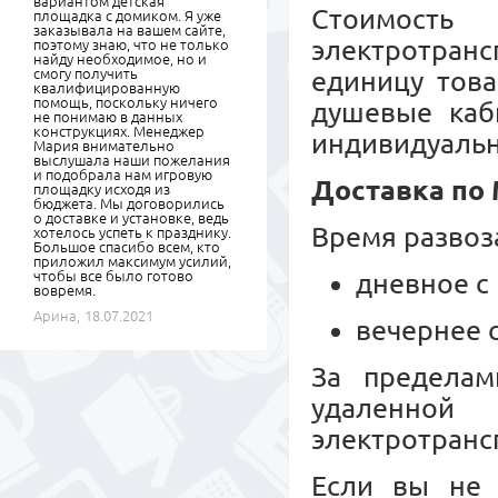
вариантом детская
Стоимость
площадка с домиком. Я уже
заказывала на вашем сайте,
электротранс
поэтому знаю, что не только
найду необходимое, но и
смогу получить
единицу това
квалифицированную
помощь, поскольку ничего
душевые каб
не понимаю в данных
конструкциях. Менеджер
индивидуальн
Мария внимательно
выслушала наши пожелания
и подобрала нам игровую
Доставка по
площадку исходя из
бюджета. Мы договорились
о доставке и установке, ведь
Время развоз
хотелось успеть к празднику.
Большое спасибо всем, кто
приложил максимум усилий,
чтобы все было готово
дневное с 
вовремя.
Арина,
18.07.2021
вечернее с
За пределам
удаленной
электротрансп
Если вы не 