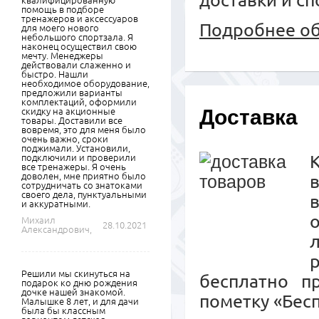
доставки и сп
квалифицированную
помощь в подборе
тренажеров и аксессуаров
Подробнее об
для моего нового
небольшого спортзала. Я
наконец осуществил свою
мечту. Менеджеры
действовали слаженно и
быстро. Нашли
необходимое оборудование,
предложили варианты
комплектаций, оформили
Доставка
скидку на акционные
товары. Доставили все
вовремя, это для меня было
очень важно, сроки
поджимали. Установили,
К
подключили и проверили
все тренажеры. Я очень
доволен, мне приятно было
сотрудничать со знатоками
своего дела, пунктуальными
и аккуратными.
Михаил
28.10.2021
Александрович,
Решили мы скинуться на
бесплатно п
подарок ко дню рождения
дочке нашей знакомой.
пометку «Бесп
Малышке 8 лет, и для дачи
была бы классным