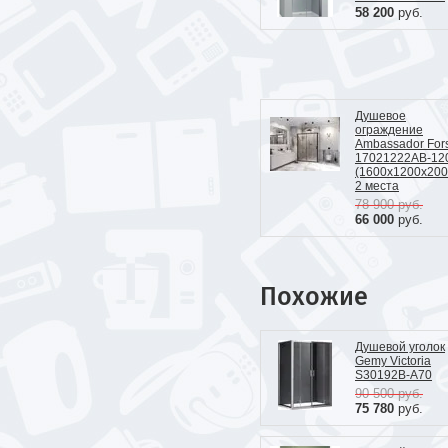
58 200
руб.
Душевое
ограждение
Ambassador For
17021222AB-12
(1600х1200x200
2 места
78 900
руб.
66 000
руб.
Похожие
Душевой уголок
Gemy Victoria
S30192B-A70
90 500
руб.
75 780
руб.