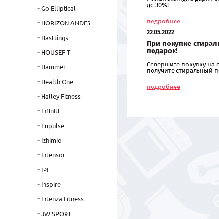
до 30%!
Go Elliptical
подробнее
HORIZON ANDES
22.05.2022
Hasttings
При покупке стирал
подарок!
HOUSEFIT
Совершите покупку на с
Hammer
получите стиральный п
Health One
подробнее
Halley Fitness
Infiniti
Impulse
Izhimio
Intensor
IPI
Inspire
Intenza Fitness
JW SPORT