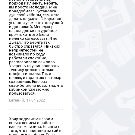
подход к клиенту. Ребята,
вы просто молодцы. Мне
понадобилась установка
душевой кабины, сам я это
делать не умею. Оформлял
установку вместе с покупкой
и доставкой. Менеджер
нашла для меня удобное
время, хоть это было
нелегко согласовать. Я не
думал, что ребята так
быстро справятся. Никаких
неприятностей не
возникало по ходу,
работали спокойно,
разговаривали вежливо.
Уверен, что устанавливать
технику должны только
профессионалы. Так и
нервы, и гарантию на товар
сохранишь. Еще раз
спасибо, жена довольна, что
кабинкой уже можно
пользоваться.
Евгений,
17.04.2022
Хочу поделиться своим
впечатлением о работе
вашего магазина. Начнем с
того, что навигация на сайте
простая и удобная. Сразу