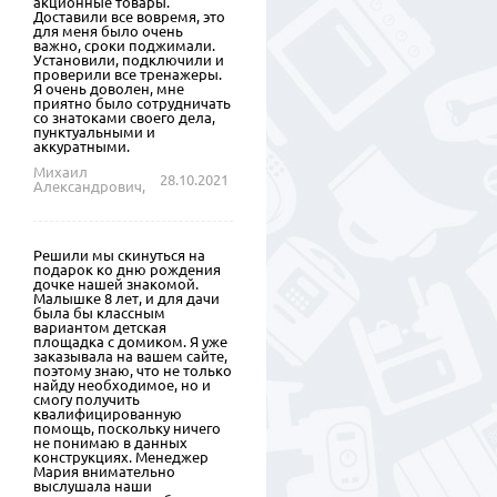
акционные товары.
Доставили все вовремя, это
для меня было очень
важно, сроки поджимали.
Установили, подключили и
проверили все тренажеры.
Я очень доволен, мне
приятно было сотрудничать
со знатоками своего дела,
пунктуальными и
аккуратными.
Михаил
28.10.2021
Александрович,
Решили мы скинуться на
подарок ко дню рождения
дочке нашей знакомой.
Малышке 8 лет, и для дачи
была бы классным
вариантом детская
площадка с домиком. Я уже
заказывала на вашем сайте,
поэтому знаю, что не только
найду необходимое, но и
смогу получить
квалифицированную
помощь, поскольку ничего
не понимаю в данных
конструкциях. Менеджер
Мария внимательно
выслушала наши