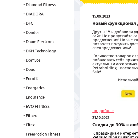
Diamond Fitness
DIADORA
15.09.2023
Новый функционал 
DFC
Друзья! Мы добавили 
Dender
сайт. Не пропускайте 
предложения! Новые кн
Daum Electronic
позволят получить дост
спецпредложениям!
DKN Technology
Количество товаров ог
побаловать себя прия
Domyos
актуальным ассортиме
Petraholding - восполь
Deus
Sale!
Eurofit
Использу
Energetics
Endurance
EVO FITNESS
подробнее
Fitnex
21.10.2022
Скидки до 30% к лю
Fitex
К праздникам интернет
FreeMotion Fitness
PetraHolding.ru дарит 