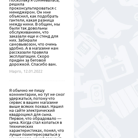
Поскольку я сомневалась,
решила
проконсультироваться с
менеджером. Он мне
объяснил, как подобрать
гантели, какая разница
между ними. В общем, мы
были так довольны
обслуживанием, что
заказали еще и стенд для
них. Забирали
самовывозом, что очень
удобно. А в магазине нам
рассказали правила
эксплуатации. Скоро
придем за беговой
дорожкой. Спасибо вам.
Марго,
12.01.2022
Я обычно не пишу
комментарии, но тут не смог
удержаться, потому что
сервис в вашем магазине
выше всяких похвал. Нашел
на сайте электрический
квадроцикл для сына.
Первое, что обрадовало —
цена. Когда стал копаться в
технических
характеристиках, понял, что
лучше поинтересоваться у