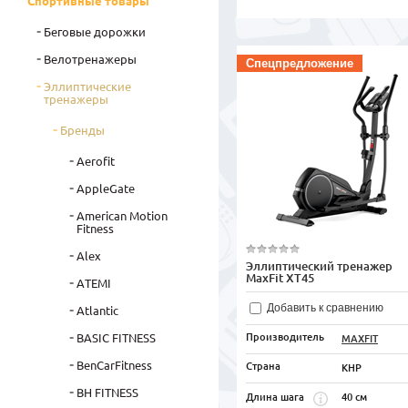
Спортивные товары
Беговые дорожки
Велотренажеры
Спецпредложение
Эллиптические
тренажеры
Бренды
Aerofit
AppleGate
American Motion
Fitness
Alex
Эллиптический тренажер
MaxFit XT45
ATEMI
Добавить к сравнению
Atlantic
BASIC FITNESS
Производитель
MAXFIT
BenCarFitness
Страна
КНР
BH FITNESS
40 см
Длина шага