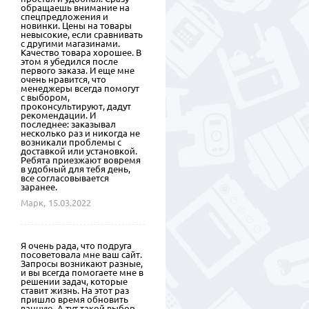
обращаешь внимание на
спецпредложения и
новинки. Цены на товары
невысокие, если сравнивать
с другими магазинами.
Качество товара хорошее. В
этом я убедился после
первого заказа. И еще мне
очень нравится, что
менеджеры всегда помогут
с выбором,
проконсультируют, дадут
рекомендации. И
последнее: заказывал
несколько раз и никогда не
возникали проблемы с
доставкой или установкой.
Ребята приезжают вовремя
в удобный для тебя день,
все согласовывается
заранее.
Марк,
15.03.2022
Я очень рада, что подруга
посоветовала мне ваш сайт.
Запросы возникают разные,
и вы всегда помогаете мне в
решении задач, которые
ставит жизнь. На этот раз
пришло время обновить
ванную. А тут такой выбор,