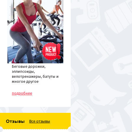
Беговые дорожки,
эллипсоиды,
велотренажеры, батуты и
многое другое
спортивное
оборудование по низким
подробнее
ценам
Отзывы
Все отзывы