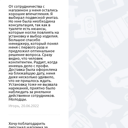
От сотрудничества с
магазином у меня остались
хорошие впечатления. Я
выбирал подвесной унитаз.
Но мне была необходима
консультация, так как в
туалете есть нюансы,
которые могли повлиять на
установку и выбор изделия.
Большое спасибо
менеджеру, который понял
меня с первого раза и
предложил оптимальное
решение вопроса. Сразу
видно, что человек
компетентен. Радует, когда
имеешь дело с профи.
Доставка была оформлена
на ближайшую дату, меня
даже несколько удивило,
что не пришлось ждать.
Установка тоже не вызвала
нареканий, приятно было
наблюдать за умелыми
действиями сотрудников.
Молодцы.
Игорь,
20.06.2022
Хочу поблагодарить
персонал магазина за