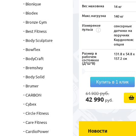
Bionique
Вес маховика
14 кг
Biodex
Макс.нагрузка
140 кг
Bronze Gym
Измерение
сенсорные
пульса
датчики на
Best Fitness
поручнях
Кардиопояс
Body Sculpture
опция
Bowflex
Размер в
131.8 х 54.8 х
рабочем
BodyCraft
157.2 см
состоянии
(Д*Ш*В)
Bremshey
Body Solid
Купить в 1 клик
Brumer
руб.
64 900
CARBON
42 990
руб.
Cybex
Circle Fitness
Care Fitness
Новости
CardioPower