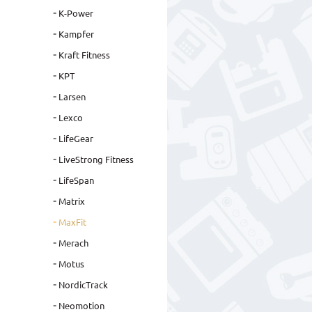
K-Power
Kampfer
Kraft Fitness
KPT
Larsen
Lexco
LifeGear
LiveStrong Fitness
LifeSpan
Matrix
MaxFit
Merach
Motus
NordicTrack
Neomotion