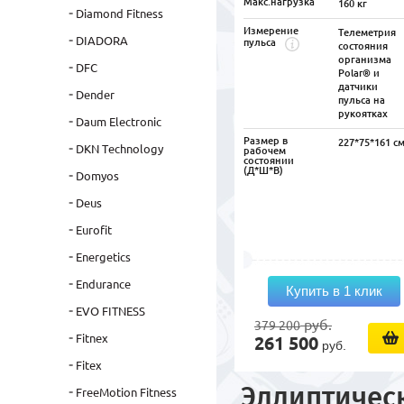
Макс.нагрузка
160 кг
Diamond Fitness
Измерение
Телеметрия
DIADORA
пульса
состояния
организма
DFC
Polar® и
датчики
Dender
пульса на
рукоятках
Daum Electronic
Размер в
227*75*161 с
DKN Technology
рабочем
состоянии
(Д*Ш*В)
Domyos
Deus
Eurofit
Energetics
Endurance
Купить в 1 клик
EVO FITNESS
руб.
379 200
Fitnex
261 500
руб.
Fitex
Эллиптическ
FreeMotion Fitness