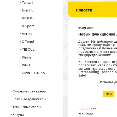
Tunturi
Новости
UnixFit
VISION
V-Sport
15.09.2023
Vertex
Новый функционал 
Друзья! Мы добавили 
X-Trend
сайт. Не пропускайте 
предложения! Новые кн
YESOUL
позволят получить дост
спецпредложениям!
Winner
Количество товаров ог
WNQ
побаловать себя прия
актуальным ассортиме
Petraholding - восполь
ZIPRO FITNESS
Sale!
Использу
Силовые тренажеры
Гребные тренажеры
Теннисные столы
подробнее
21.10.2022
Батуты