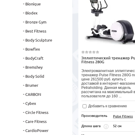
Bionique
Biodex
Bronze Gym
Best Fitness
Body Sculpture
Bowflex
Эллиптический тренажер Pu
BodyCraft
Fitness 280G
Bremshey
Электромагнитная эллиптичес
тренажер Pulse Fitness 280G п
Body Solid
цене 261500 руб. купить с
доставкой в интернет-магазин
Brumer
Petraholding. Данная модель
рассчитана на максимальный 
CARBON
пользователя до 160 ...
Cybex
Добавить к сравнению
Circle Fitness
Производитель
Pulse Fitness
Care Fitness
52 см
Длина шага
CardioPower