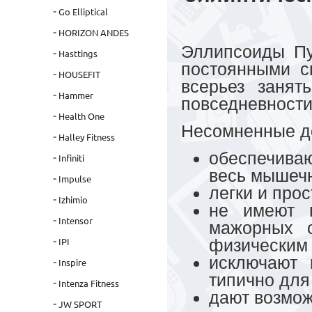
Go Elliptical
HORIZON ANDES
Эллипсоиды Пу
Hasttings
постоянными с
HOUSEFIT
всерьез занят
Hammer
повседневности
Health One
Несомненные до
Halley Fitness
обеспечиваю
Infiniti
весь мышечн
Impulse
легки и про
Izhimio
не имеют п
Intensor
мажорных о
физическим 
IPI
исключают 
Inspire
типично для
Intenza Fitness
дают возмож
JW SPORT