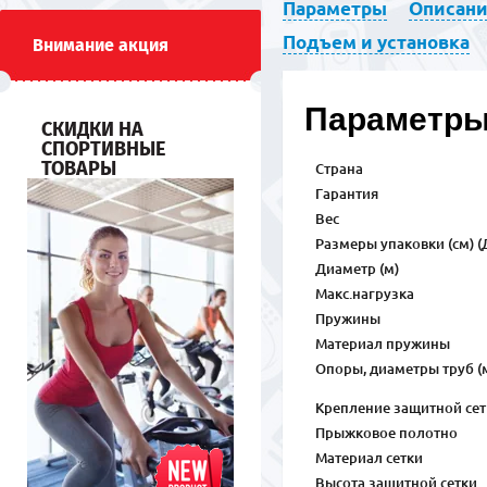
Параметры
Описан
Подъем и установка
Внимание акция
Параметр
СКИДКИ НА
СПОРТИВНЫЕ
ТОВАРЫ
Страна
Гарантия
Вес
Размеры упаковки (см) (Д
Диаметр (м)
Макс.нагрузка
Пружины
Материал пружины
Опоры, диаметры труб (
Крепление защитной сет
Прыжковое полотно
Материал сетки
Высота защитной сетки