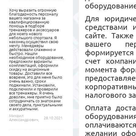
оборудовани
Хочу выразить огромную
благодарность персоналу
Для юридиче
вашего магазина за
квалифицированную
средствами 
помощь в подборе
тренажеров и аксессуаров
сайте. Также
для моего нового
небольшого спортзала. Я
наконец осуществил свою
вашего пер
мечту. Менеджеры
действовали слаженно и
формируется 
быстро. Нашли
необходимое оборудование,
счет компан
предложили варианты
комплектаций, оформили
момента форм
скидку на акционные
товары. Доставили все
предоставл
вовремя, это для меня было
очень важно, сроки
корпоративны
поджимали. Установили,
подключили и проверили
все тренажеры. Я очень
налогового з
доволен, мне приятно было
сотрудничать со знатоками
своего дела, пунктуальными
Оплата дост
и аккуратными.
оборудовани
Михаил
28.10.2021
Александрович,
оплачиваются
желании офо