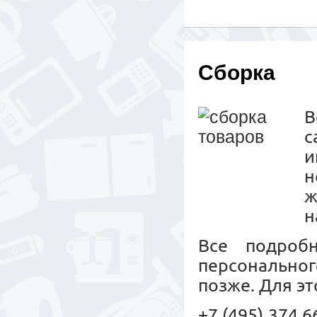
Сборка
с
и
н
ж
н
Все подроб
персональног
позже. Для эт
+7 (495) 374 6