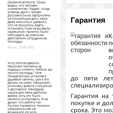
решение вопроса. Сразу
видно, что человек
компетентен. Радует, когда
имеешь дело с профи.
Доставка была оформлена
Гарантия
на ближайшую дату, меня
даже несколько удивило,
что не пришлось ждать.
Установка тоже не вызвала
нареканий, приятно было
К
наблюдать за умелыми
действиями сотрудников.
п
Молодцы.
Игорь,
20.06.2022
в
о
с
Хочу поблагодарить
персонал магазина за
подход к клиенту. Ребята, вы
п
просто молодцы. Мне
понадобилась установка
до пяти ле
душевой кабины, сам я это
делать не умею. Оформлял
специализиро
установку вместе с покупкой
и доставкой. Менеджер
нашла для меня удобное
Гарантия на 
время, хоть это было
нелегко согласовать. Я не
покупке и до
думал, что ребята так
быстро справятся. Никаких
срока. Это м
неприятностей не
возникало по ходу,