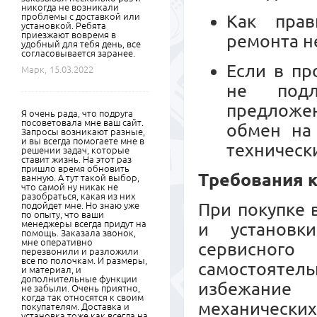
никогда не возникали
проблемы с доставкой или
Как прав
установкой. Ребята
приезжают вовремя в
ремонта н
удобный для тебя день, все
согласовывается заранее.
Если в пр
Марк,
15.03.2022
не подл
предложе
Я очень рада, что подруга
посоветовала мне ваш сайт.
обмен на
Запросы возникают разные,
и вы всегда помогаете мне в
техническ
решении задач, которые
ставит жизнь. На этот раз
пришло время обновить
Требования к
ванную. А тут такой выбор,
что самой ну никак не
разобраться, какая из них
При покупке 
подойдет мне. Но знаю уже
по опыту, что ваши
менеджеры всегда придут на
и установк
помощь. Заказала звонок,
мне оперативно
сервисного
перезвонили и разложили
все по полочкам. И размеры,
самостояте
и материал, и
дополнительные функции
избежание
не забыли. Очень приятно,
когда так относятся к своим
механических
покупателям. Доставка и
установка тоже как всегда на