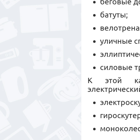
беговые д
батуты;
велотрен
уличные с
эллиптиче
силовые т
К этой ка
электрически
электроск
гироскуте
моноколес