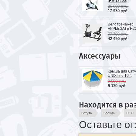
(RE-13205)
26 000
руб.
17 930
руб.
Велотренажер
APPLEGATE H22
77 700
руб.
42 490
руб.
Аксессуары
Крыша для бату
UNIX line 10 ft
9 500
руб.
9 130
руб.
Находится в ра
Батуты
Бренды
DFC
Оставьте от