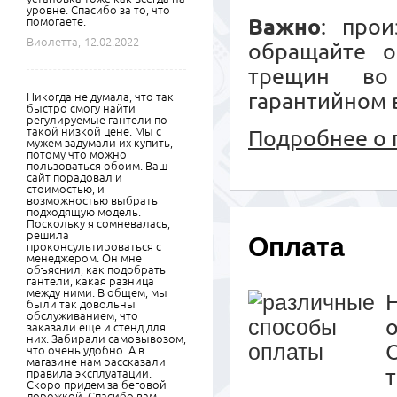
уровне. Спасибо за то, что
Важно
: прои
помогаете.
Виолетта,
12.02.2022
обращайте о
трещин во
гарантийном 
Никогда не думала, что так
быстро смогу найти
регулируемые гантели по
такой низкой цене. Мы с
Подробнее о 
мужем задумали их купить,
потому что можно
пользоваться обоим. Ваш
сайт порадовал и
стоимостью, и
возможностью выбрать
подходящую модель.
Поскольку я сомневалась,
решила
Оплата
проконсультироваться с
менеджером. Он мне
объяснил, как подобрать
гантели, какая разница
между ними. В общем, мы
были так довольны
обслуживанием, что
заказали еще и стенд для
них. Забирали самовывозом,
что очень удобно. А в
магазине нам рассказали
правила эксплуатации.
Скоро придем за беговой
дорожкой. Спасибо вам.