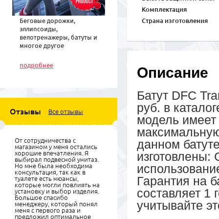
Комплектация
Беговые дорожки,
Страна изготовления
эллипсоиды,
велотренажеры, батуты и
многое другое
спортивное
оборудование по низким
подробнее
Описание
ценам
Батут DFC Tra
руб. в катало
Отзывы
Все отзывы
модель имеет 
максимальную 
От сотрудничества с
данном батуте
магазином у меня остались
хорошие впечатления. Я
изготовлены: 
выбирал подвесной унитаз.
использовани
Но мне была необходима
консультация, так как в
Гарантия на б
туалете есть нюансы,
которые могли повлиять на
составляет 1 
установку и выбор изделия.
Большое спасибо
учитывайте эт
менеджеру, который понял
меня с первого раза и
предложил оптимальное