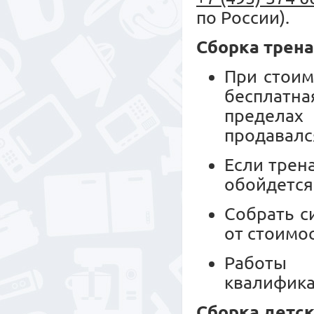
по России).
Сборка трен
При стоим
бесплатн
пределах
продавалс
Если трен
обойдется
Собрать с
от стоимо
Работы 
квалифика
Сборка детск