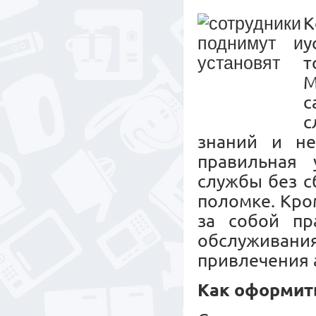
К
у
т
М
с
с
знаний и не
правильная 
службы без с
поломке. Кро
за собой пр
обслужива
привлечения 
Как оформит