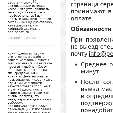
работали спокойно,
страница сер
разговаривали вежливо.
Уверен, что устанавливать
принимают в 
технику должны только
профессионалы. Так и
оплате.
нервы, и гарантию на товар
сохранишь. Еще раз спасибо,
жена довольна, что
Обязанности
кабинкой уже можно
пользоваться.
Евгений,
17.04.2022
При появлени
на выезд спе
почту
info@pe
Хочу поделиться своим
впечатлением о работе
вашего магазина. Начнем с
Среднее р
того, что навигация на сайте
простая и удобная. Сразу
минут.
обращаешь внимание на
спецпредложения и
новинки. Цены на товары
невысокие, если сравнивать
После сог
с другими магазинами.
Качество товара хорошее. В
выезд мас
этом я убедился после
первого заказа. И еще мне
и определ
очень нравится, что
менеджеры всегда помогут с
подтвер
выбором,
проконсультируют, дадут
понадобит
рекомендации. И последнее:
заказывал несколько раз и