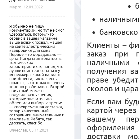
Марго,
12.01.2022
наличными
Я обычно не пишу
банковско
комментарии, но тут не смог
удержаться, потому что
сервис в вашем магазине
выше всяких похвал. Нашел
Клиенты – ф
на сайте электрический
квадроцикл для сына.
заказ при 
Первое, что обрадовало —
цена. Когда стал копаться в
наличными 
технических
характеристиках, понял, что
получения ва
лучше поинтересоваться у
менеджера, какой вариант
праве убедит
приобрести, так как есть
нюансы, в которых не очень
сколов и цара
хорошо разбираюсь. Второй
приятный момент —
получил разъяснения,
которые значительно
Если вам буд
облегчили выбор. И третье
— своевременная доставка,
картой через
товар качественный,
сотрудники внимательные и
вашему пер
вежливые. Ребята, так
держать, спасибо.
оформления 
Вячеслав,
05.11.2021
доставки м