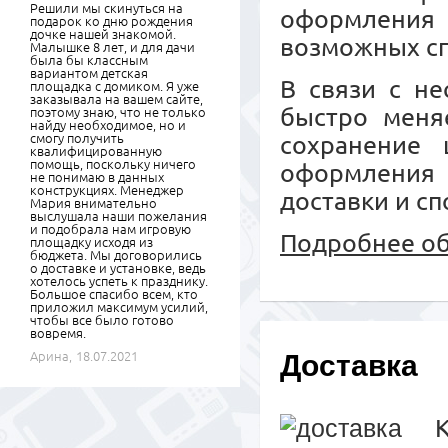
Решили мы скинуться на
оформления
подарок ко дню рождения
дочке нашей знакомой.
возможных сп
Малышке 8 лет, и для дачи
была бы классным
вариантом детская
В связи с не
площадка с домиком. Я уже
заказывала на вашем сайте,
быстро меняе
поэтому знаю, что не только
найду необходимое, но и
смогу получить
сохранение 
квалифицированную
помощь, поскольку ничего
оформления
не понимаю в данных
конструкциях. Менеджер
доставки и сп
Мария внимательно
выслушала наши пожелания
и подобрала нам игровую
Подробнее об
площадку исходя из
бюджета. Мы договорились
о доставке и установке, ведь
хотелось успеть к празднику.
Большое спасибо всем, кто
приложил максимум усилий,
чтобы все было готово
вовремя.
Арина,
18.07.2021
Доставка
К