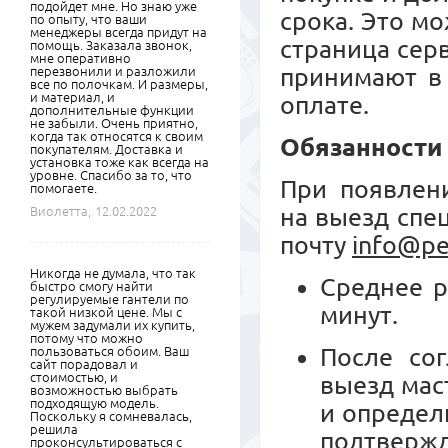
подойдет мне. Но знаю уже
срока. Это м
по опыту, что ваши
менеджеры всегда придут на
страница сер
помощь. Заказала звонок,
мне оперативно
принимают в 
перезвонили и разложили
все по полочкам. И размеры,
и материал, и
оплате.
дополнительные функции
не забыли. Очень приятно,
когда так относятся к своим
Обязанности
покупателям. Доставка и
установка тоже как всегда на
уровне. Спасибо за то, что
При появлени
помогаете.
на выезд спе
Виолетта,
12.02.2022
почту
info@pe
Никогда не думала, что так
Среднее р
быстро смогу найти
регулируемые гантели по
минут.
такой низкой цене. Мы с
мужем задумали их купить,
потому что можно
После сог
пользоваться обоим. Ваш
сайт порадовал и
стоимостью, и
выезд мас
возможностью выбрать
подходящую модель.
и определ
Поскольку я сомневалась,
решила
подтвер
проконсультироваться с