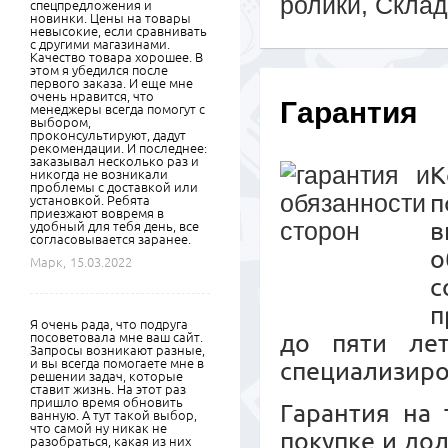
ролики, Скла
спецпредложения и
новинки. Цены на товары
невысокие, если сравнивать
с другими магазинами.
Качество товара хорошее. В
этом я убедился после
первого заказа. И еще мне
очень нравится, что
Гарантия
менеджеры всегда помогут с
выбором,
проконсультируют, дадут
рекомендации. И последнее:
заказывал несколько раз и
К
никогда не возникали
проблемы с доставкой или
п
установкой. Ребята
приезжают вовремя в
в
удобный для тебя день, все
согласовывается заранее.
о
Марк,
15.03.2022
с
п
Я очень рада, что подруга
до пяти ле
посоветовала мне ваш сайт.
Запросы возникают разные,
и вы всегда помогаете мне в
специализиро
решении задач, которые
ставит жизнь. На этот раз
пришло время обновить
Гарантия на 
ванную. А тут такой выбор,
что самой ну никак не
покупке и до
разобраться, какая из них