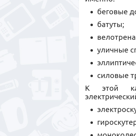
беговые д
батуты;
велотрен
уличные с
эллиптиче
силовые т
К этой ка
электрически
электроск
гироскуте
моноколес