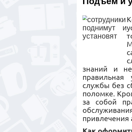
Подъем и 
К
у
т
М
с
с
знаний и не
правильная 
службы без с
поломке. Кро
за собой пр
обслужива
привлечения 
Как оформит