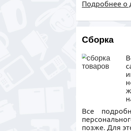
Подробнее о 
Сборка
с
и
н
ж
н
Все подроб
персональног
позже. Для эт