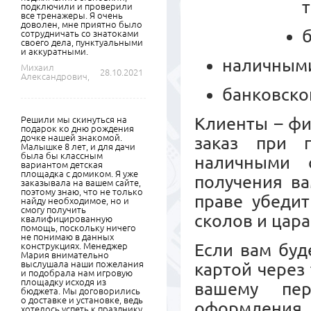
подключили и проверили
все тренажеры. Я очень
доволен, мне приятно было
сотрудничать со знатоками
своего дела, пунктуальными
и аккуратными.
наличными
Михаил
28.10.2021
Александрович,
банковско
Клиенты – ф
Решили мы скинуться на
подарок ко дню рождения
дочке нашей знакомой.
заказ при 
Малышке 8 лет, и для дачи
была бы классным
наличными 
вариантом детская
площадка с домиком. Я уже
получения ва
заказывала на вашем сайте,
поэтому знаю, что не только
праве убедит
найду необходимое, но и
смогу получить
сколов и цара
квалифицированную
помощь, поскольку ничего
не понимаю в данных
Если вам буд
конструкциях. Менеджер
Мария внимательно
выслушала наши пожелания
картой через
и подобрала нам игровую
площадку исходя из
вашему пер
бюджета. Мы договорились
о доставке и установке, ведь
оформления 
хотелось успеть к празднику.