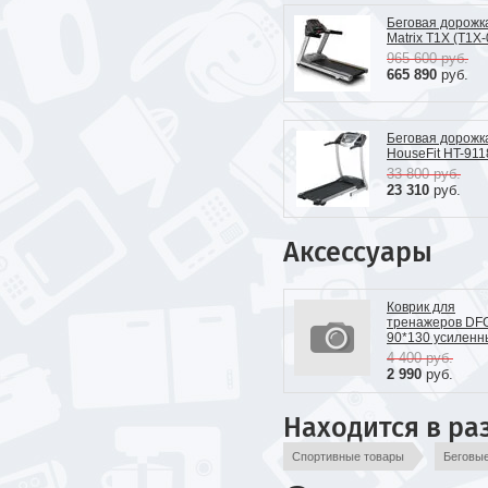
Беговая дорожк
Matrix T1X (T1X-
965 600
руб.
665 890
руб.
Беговая дорожк
HouseFit HT-91
33 800
руб.
23 310
руб.
Аксессуары
Коврик для
тренажеров DF
90*130 усиленн
4 400
руб.
2 990
руб.
Находится в ра
Спортивные товары
Беговы