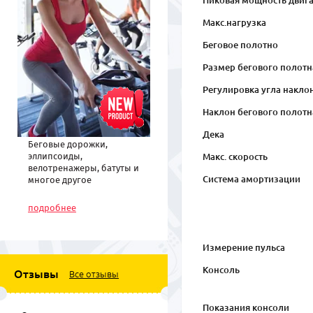
Пиковая мощность двиг
Макс.нагрузка
Беговое полотно
Размер бегового полотн
Регулировка угла накло
Наклон бегового полотн
Дека
Беговые дорожки,
эллипсоиды,
Макс. скорость
велотренажеры, батуты и
Система амортизации
многое другое
спортивное
оборудование по низким
подробнее
ценам
Измерение пульса
Консоль
Отзывы
Все отзывы
Показания консоли