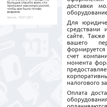
Большое спасибо всем, кто
доставки м
приложил максимум усилий,
чтобы все было готово
оборудовани
вовремя.
Арина,
18.07.2021
Для юридиче
средствами 
сайте. Также
вашего пер
формируется 
счет компан
момента форм
предоставл
корпоративны
налогового з
Оплата дост
оборудовани
оплачиваются