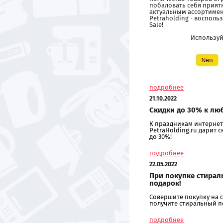
побаловать себя прия
актуальным ассортиме
Petraholding - восполь
Sale!
Использу
подробнее
21.10.2022
Скидки до 30% к лю
К праздникам интернет
PetraHolding.ru дарит 
до 30%!
подробнее
22.05.2022
При покупке стирал
подарок!
Совершите покупку на с
получите стиральный п
подробнее