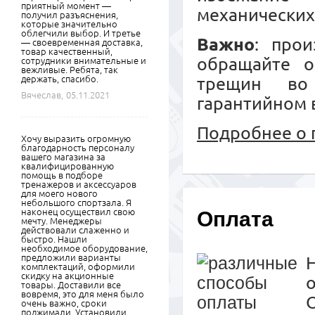
приятный момент —
механических
получил разъяснения,
которые значительно
облегчили выбор. И третье
Важно
: прои
— своевременная доставка,
товар качественный,
обращайте о
сотрудники внимательные и
вежливые. Ребята, так
держать, спасибо.
трещин во
Вячеслав,
05.11.2021
гарантийном 
Подробнее о 
Хочу выразить огромную
благодарность персоналу
вашего магазина за
квалифицированную
помощь в подборе
тренажеров и аксессуаров
для моего нового
небольшого спортзала. Я
наконец осуществил свою
Оплата
мечту. Менеджеры
действовали слаженно и
быстро. Нашли
необходимое оборудование,
предложили варианты
комплектаций, оформили
скидку на акционные
товары. Доставили все
вовремя, это для меня было
очень важно, сроки
поджимали. Установили,