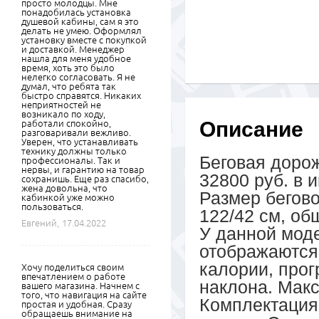
просто молодцы. Мне
понадобилась установка
душевой кабины, сам я это
делать не умею. Оформлял
установку вместе с покупкой
и доставкой. Менеджер
нашла для меня удобное
время, хоть это было
нелегко согласовать. Я не
думал, что ребята так
быстро справятся. Никаких
неприятностей не
возникало по ходу,
Описание
работали спокойно,
разговаривали вежливо.
Уверен, что устанавливать
технику должны только
Беговая доро
профессионалы. Так и
нервы, и гарантию на товар
32800 руб. в 
сохранишь. Еще раз спасибо,
жена довольна, что
Размер бегово
кабинкой уже можно
пользоваться.
122/42 см, об
Евгений,
17.04.2022
У данной моде
отображаются
калории, прог
Хочу поделиться своим
впечатлением о работе
наклона. Макс
вашего магазина. Начнем с
того, что навигация на сайте
Комплектация
простая и удобная. Сразу
обращаешь внимание на