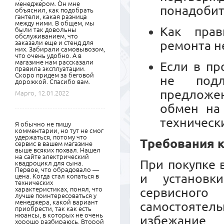
менеджером. Он мне
понадобит
объяснил, как подобрать
гантели, какая разница
между ними. В общем, мы
Как прав
были так довольны
обслуживанием, что
ремонта н
заказали еще и стенд для
них. Забирали самовывозом,
что очень удобно. А в
магазине нам рассказали
Если в пр
правила эксплуатации.
Скоро придем за беговой
не подл
дорожкой. Спасибо вам.
предложе
Марго,
12.01.2022
обмен на
техническ
Я обычно не пишу
комментарии, но тут не смог
удержаться, потому что
Требования к
сервис в вашем магазине
выше всяких похвал. Нашел
на сайте электрический
При покупке 
квадроцикл для сына.
Первое, что обрадовало —
и установк
цена. Когда стал копаться в
технических
характеристиках, понял, что
сервисного
лучше поинтересоваться у
менеджера, какой вариант
самостояте
приобрести, так как есть
нюансы, в которых не очень
избежание
хорошо разбираюсь. Второй