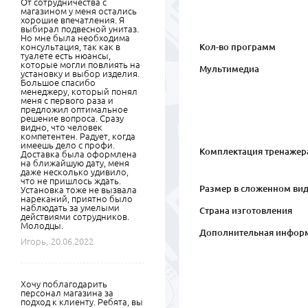
От сотрудничества с
магазином у меня остались
хорошие впечатления. Я
выбирал подвесной унитаз.
Но мне была необходима
консультация, так как в
Кол-во программ
туалете есть нюансы,
которые могли повлиять на
Мультимедиа
установку и выбор изделия.
Большое спасибо
менеджеру, который понял
меня с первого раза и
предложил оптимальное
решение вопроса. Сразу
видно, что человек
компетентен. Радует, когда
имеешь дело с профи.
Комплектация тренажер
Доставка была оформлена
на ближайшую дату, меня
даже несколько удивило,
что не пришлось ждать.
Размер в сложенном вид
Установка тоже не вызвала
нареканий, приятно было
наблюдать за умелыми
Страна изготовления
действиями сотрудников.
Молодцы.
Дополнительная инфор
Игорь,
20.06.2022
Хочу поблагодарить
персонал магазина за
подход к клиенту. Ребята, вы