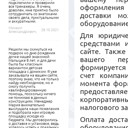
подключили и проверили
оформления 
все тренажеры. Я очень
доволен, мне приятно было
доставки м
сотрудничать со знатоками
своего дела, пунктуальными
и аккуратными.
оборудовани
Михаил
28.10.2021
Александрович,
Для юридиче
средствами 
Решили мы скинуться на
сайте. Также
подарок ко дню рождения
дочке нашей знакомой.
вашего пер
Малышке 8 лет, и для дачи
была бы классным
формируется 
вариантом детская
площадка с домиком. Я уже
счет компан
заказывала на вашем сайте,
поэтому знаю, что не только
момента форм
найду необходимое, но и
смогу получить
предоставл
квалифицированную
помощь, поскольку ничего
не понимаю в данных
корпоративны
конструкциях. Менеджер
Мария внимательно
налогового з
выслушала наши пожелания
и подобрала нам игровую
площадку исходя из
Оплата дост
бюджета. Мы договорились
о доставке и установке, ведь
оборудовани
хотелось успеть к празднику.