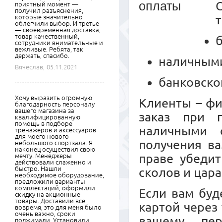
приятный момент —
получил разъяснения,
которые значительно
облегчили выбор. И третье
— своевременная доставка,
товар качественный,
сотрудники внимательные и
вежливые. Ребята, так
держать, спасибо.
наличными
Вячеслав,
05.11.2021
банковско
Хочу выразить огромную
Клиенты – ф
благодарность персоналу
вашего магазина за
заказ при 
квалифицированную
помощь в подборе
наличными 
тренажеров и аксессуаров
для моего нового
получения ва
небольшого спортзала. Я
наконец осуществил свою
праве убедит
мечту. Менеджеры
действовали слаженно и
быстро. Нашли
сколов и цара
необходимое оборудование,
предложили варианты
комплектаций, оформили
Если вам буд
скидку на акционные
товары. Доставили все
картой через
вовремя, это для меня было
очень важно, сроки
вашему пер
поджимали. Установили,