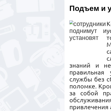
Подъем и 
К
у
т
М
с
с
знаний и не
правильная 
службы без с
поломке. Кро
за собой пр
обслужива
привлечения 