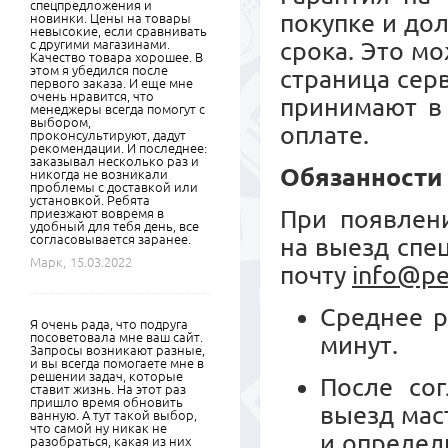
спецпредложения и
покупке и до
новинки. Цены на товары
невысокие, если сравнивать
с другими магазинами.
срока. Это м
Качество товара хорошее. В
этом я убедился после
страница сер
первого заказа. И еще мне
очень нравится, что
принимают в 
менеджеры всегда помогут с
выбором,
оплате.
проконсультируют, дадут
рекомендации. И последнее:
заказывал несколько раз и
Обязанности
никогда не возникали
проблемы с доставкой или
установкой. Ребята
При появлени
приезжают вовремя в
удобный для тебя день, все
согласовывается заранее.
на выезд спе
Марк,
15.03.2022
почту
info@pe
Среднее р
Я очень рада, что подруга
посоветовала мне ваш сайт.
минут.
Запросы возникают разные,
и вы всегда помогаете мне в
решении задач, которые
После сог
ставит жизнь. На этот раз
пришло время обновить
выезд мас
ванную. А тут такой выбор,
что самой ну никак не
и определ
разобраться, какая из них