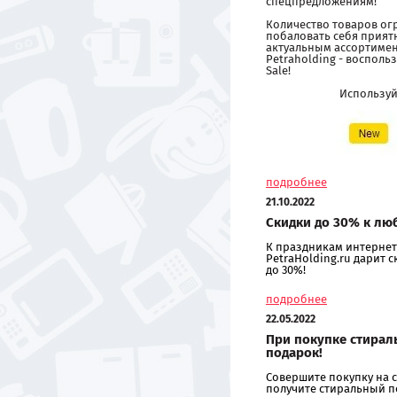
спецпредложениям!
Количество товаров ог
побаловать себя прия
актуальным ассортиме
Petraholding - восполь
Sale!
Использу
подробнее
21.10.2022
Скидки до 30% к лю
К праздникам интернет
PetraHolding.ru дарит 
до 30%!
подробнее
22.05.2022
При покупке стирал
подарок!
Совершите покупку на с
получите стиральный п