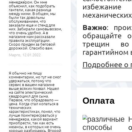
менеджером. Он мне
избежание
объяснил, как подобрать
гантели, какая разница
механических
между ними. В общем, мы
были так довольны
обслуживанием, что
заказали еще и стенд для
Важно
: прои
них. Забирали самовывозом,
что очень удобно. А в
обращайте о
магазине нам рассказали
правила эксплуатации.
трещин во
Скоро придем за беговой
дорожкой. Спасибо вам.
гарантийном 
Марго,
12.01.2022
Подробнее о 
Я обычно не пишу
комментарии, но тут не смог
удержаться, потому что
сервис в вашем магазине
выше всяких похвал. Нашел
на сайте электрический
квадроцикл для сына.
Оплата
Первое, что обрадовало —
цена. Когда стал копаться в
технических
характеристиках, понял, что
лучше поинтересоваться у
менеджера, какой вариант
приобрести, так как есть
нюансы, в которых не очень
хорошо разбираюсь. Второй