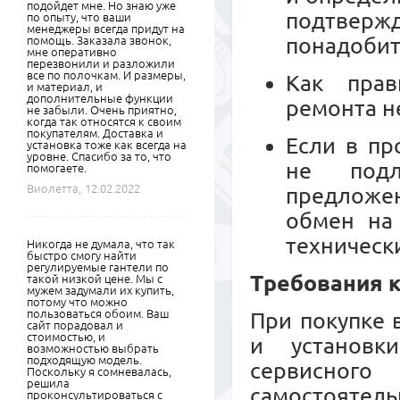
подойдет мне. Но знаю уже
подтвер
по опыту, что ваши
менеджеры всегда придут на
понадобит
помощь. Заказала звонок,
мне оперативно
перезвонили и разложили
все по полочкам. И размеры,
Как прав
и материал, и
дополнительные функции
ремонта н
не забыли. Очень приятно,
когда так относятся к своим
покупателям. Доставка и
Если в пр
установка тоже как всегда на
уровне. Спасибо за то, что
не подл
помогаете.
Виолетта,
12.02.2022
предложе
обмен на
техническ
Никогда не думала, что так
быстро смогу найти
регулируемые гантели по
Требования к
такой низкой цене. Мы с
мужем задумали их купить,
потому что можно
пользоваться обоим. Ваш
При покупке 
сайт порадовал и
стоимостью, и
и установк
возможностью выбрать
подходящую модель.
сервисного
Поскольку я сомневалась,
решила
самостояте
проконсультироваться с