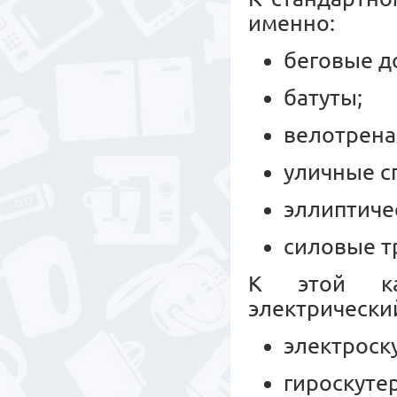
именно:
беговые д
батуты;
велотрен
уличные с
эллиптиче
силовые т
К этой ка
электрически
электроск
гироскуте