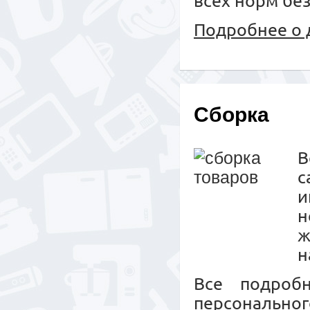
всех норм бе
Подробнее о 
Сборка
с
и
н
ж
н
Все подроб
персональног