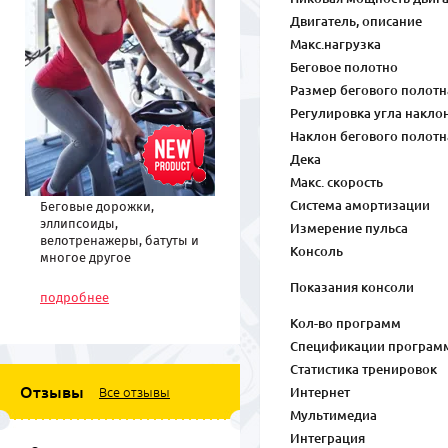
Двигатель, описание
Макс.нагрузка
Беговое полотно
Размер бегового полотн
Регулировка угла накло
Наклон бегового полотн
Дека
Макс. скорость
Система амортизации
Беговые дорожки,
эллипсоиды,
Измерение пульса
велотренажеры, батуты и
Консоль
многое другое
спортивное
Показания консоли
оборудование по низким
подробнее
ценам
Кол-во программ
Спецификации програм
Статистика тренировок
Отзывы
Все отзывы
Интернет
Мультимедиа
Интеграция