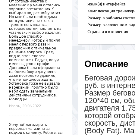
От сотрудничества с
Язык(и) интерфейса
магазином у меня остались
хорошие впечатления. Я
Комплектация тренажер
выбирал подвесной унитаз.
Но мне была необходима
Размер в рабочем состо
консультация, так как в
туалете есть нюансы,
Размер в сложенном вид
которые могли повлиять на
Страна изготовления
установку и выбор изделия.
Большое спасибо
менеджеру, который понял
меня с первого раза и
предложил оптимальное
решение вопроса. Сразу
видно, что человек
компетентен. Радует, когда
Описание
имеешь дело с профи.
Доставка была оформлена
на ближайшую дату, меня
даже несколько удивило,
Беговая доро
что не пришлось ждать.
Установка тоже не вызвала
руб. в интерне
нареканий, приятно было
Размер бегово
наблюдать за умелыми
действиями сотрудников.
120*40 см, о
Молодцы.
Игорь,
20.06.2022
двигателя 1.7
которой отоб
скорость, дис
Хочу поблагодарить
персонал магазина за
(Body Fat). М
подход к клиенту. Ребята, вы