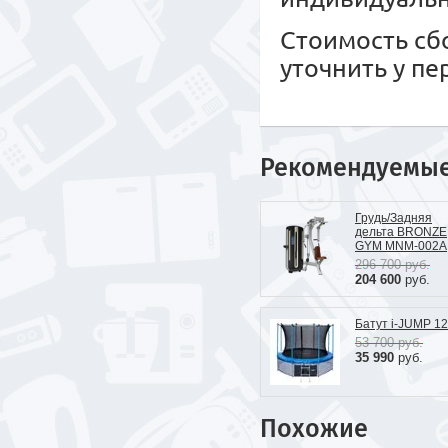
Стоимость сб
уточнить у п
Рекомендуемы
Грудь/Задняя
дельта BRONZE
GYM MNM-002A
296 700
руб.
204 600
руб.
Батут i-JUMP 12
53 700
руб.
35 990
руб.
Похожие