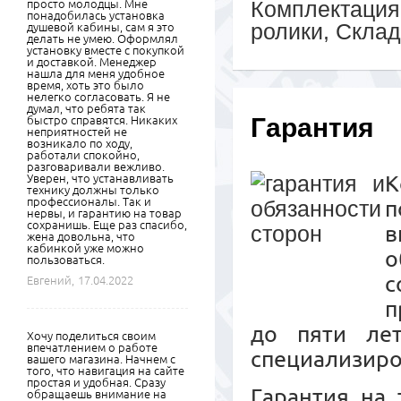
Комплектация
просто молодцы. Мне
понадобилась установка
ролики, Скла
душевой кабины, сам я это
делать не умею. Оформлял
установку вместе с покупкой
и доставкой. Менеджер
нашла для меня удобное
время, хоть это было
нелегко согласовать. Я не
думал, что ребята так
Гарантия
быстро справятся. Никаких
неприятностей не
возникало по ходу,
работали спокойно,
разговаривали вежливо.
К
Уверен, что устанавливать
технику должны только
профессионалы. Так и
п
нервы, и гарантию на товар
сохранишь. Еще раз спасибо,
в
жена довольна, что
кабинкой уже можно
о
пользоваться.
с
Евгений,
17.04.2022
п
до пяти ле
Хочу поделиться своим
впечатлением о работе
специализиро
вашего магазина. Начнем с
того, что навигация на сайте
простая и удобная. Сразу
Гарантия на 
обращаешь внимание на