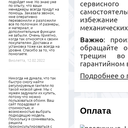
подойдет мне. Но знаю уже
сервисного
по опыту, что ваши
менеджеры всегда придут на
самостояте
помощь. Заказала звонок,
мне оперативно
избежание
перезвонили и разложили
все по полочкам. И размеры,
механических
и материал, и
дополнительные функции
не забыли. Очень приятно,
Важно
: прои
когда так относятся к своим
покупателям. Доставка и
обращайте о
установка тоже как всегда на
уровне. Спасибо за то, что
помогаете.
трещин во
Виолетта,
12.02.2022
гарантийном 
Подробнее о 
Никогда не думала, что так
быстро смогу найти
регулируемые гантели по
такой низкой цене. Мы с
мужем задумали их купить,
потому что можно
пользоваться обоим. Ваш
сайт порадовал и
стоимостью, и
Оплата
возможностью выбрать
подходящую модель.
Поскольку я сомневалась,
решила
проконсультироваться с