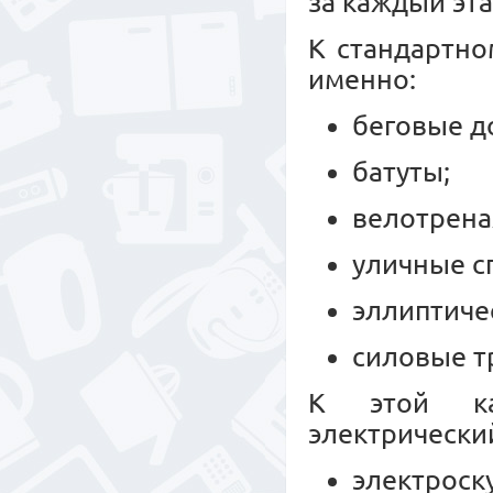
за каждый эта
К стандартно
именно:
беговые д
батуты;
велотрен
уличные с
эллиптиче
силовые т
К этой ка
электрически
электроск