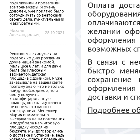
подключили и проверили
Оплата дост
все тренажеры. Я очень
доволен, мне приятно было
оборудовани
сотрудничать со знатоками
своего дела, пунктуальными
оплачиваются
и аккуратными.
желании офо
Михаил
28.10.2021
Александрович,
оформления
возможных сп
Решили мы скинуться на
подарок ко дню рождения
В связи с не
дочке нашей знакомой.
Малышке 8 лет, и для дачи
быстро меняе
была бы классным
вариантом детская
сохранение 
площадка с домиком. Я уже
заказывала на вашем сайте,
оформления
поэтому знаю, что не только
найду необходимое, но и
смогу получить
доставки и сп
квалифицированную
помощь, поскольку ничего
не понимаю в данных
Подробнее об
конструкциях. Менеджер
Мария внимательно
выслушала наши пожелания
и подобрала нам игровую
площадку исходя из
бюджета. Мы договорились
о доставке и установке, ведь
хотелось успеть к празднику.