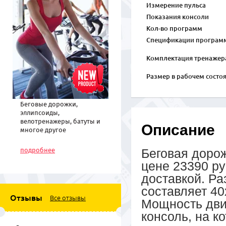
Измерение пульса
Показания консоли
Кол-во программ
Спецификации програм
Комплектация тренажер
Размер в рабочем состо
Беговые дорожки,
эллипсоиды,
велотренажеры, батуты и
Описание
многое другое
спортивное
оборудование по низким
подробнее
Беговая дорож
ценам
цене 23390 ру
доставкой. Ра
составляет 40
Отзывы
Все отзывы
Мощность двиг
консоль, на 