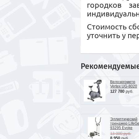
городков за
индивидуальн
Стоимость сб
уточнить у п
Рекомендуемы
Велоэргометр
Vertex UG-8020
127 780
руб.
Эллиптический
тренажер LifeG
93295 Evoke
13 000
руб.
8 950
руб.