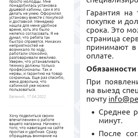
просто молодцы. Мне
понадобилась установка
душевой кабины, сам я это
Гарантия на 
делать не умею. Оформлял
установку вместе с покупкой
покупке и до
и доставкой. Менеджер
нашла для меня удобное
срока. Это м
время, хоть это было
нелегко согласовать. Я не
страница сер
думал, что ребята так
быстро справятся. Никаких
принимают в 
неприятностей не
возникало по ходу,
работали спокойно,
оплате.
разговаривали вежливо.
Уверен, что устанавливать
технику должны только
Обязанности
профессионалы. Так и
нервы, и гарантию на товар
сохранишь. Еще раз спасибо,
При появлени
жена довольна, что
кабинкой уже можно
на выезд спе
пользоваться.
Евгений,
17.04.2022
почту
info@pe
Среднее р
Хочу поделиться своим
минут.
впечатлением о работе
вашего магазина. Начнем с
того, что навигация на сайте
После сог
простая и удобная. Сразу
обращаешь внимание на