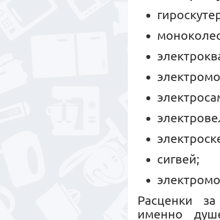
гироскуте
моноколес
электрокв
электромо
электроса
электрове
электроск
сигвей;
электромо
Расценки за
именно душе