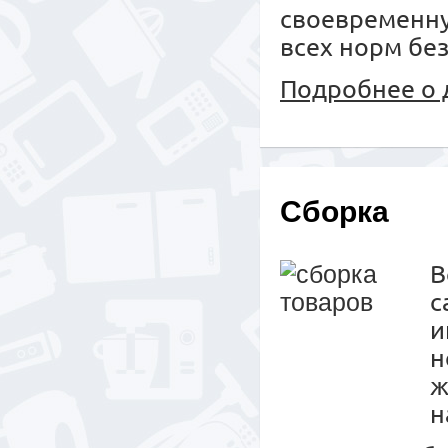
своевременн
всех норм бе
Подробнее о 
Сборка
с
и
н
ж
н