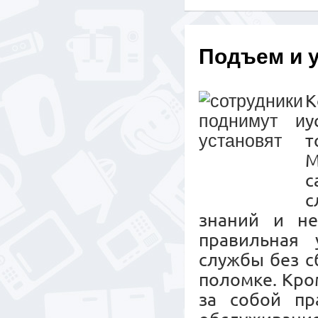
Подъем и 
К
у
т
М
с
с
знаний и не
правильная 
службы без с
поломке. Кро
за собой пр