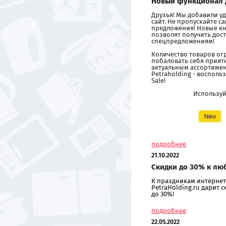
Новый функционал 
Друзья! Мы добавили 
сайт. Не пропускайте 
предложения! Новые кн
позволят получить дост
спецпредложениям!
Количество товаров ог
побаловать себя прия
актуальным ассортиме
Petraholding - восполь
Sale!
Использу
подробнее
21.10.2022
Скидки до 30% к лю
К праздникам интернет
PetraHolding.ru дарит 
до 30%!
подробнее
22.05.2022