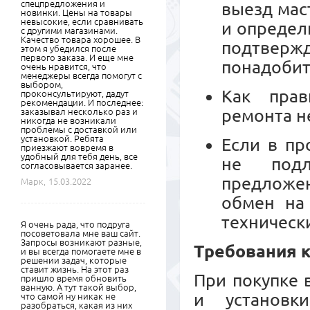
спецпредложения и
выезд мас
новинки. Цены на товары
невысокие, если сравнивать
и определ
с другими магазинами.
Качество товара хорошее. В
подтвер
этом я убедился после
первого заказа. И еще мне
понадобит
очень нравится, что
менеджеры всегда помогут с
выбором,
Как прав
проконсультируют, дадут
рекомендации. И последнее:
ремонта н
заказывал несколько раз и
никогда не возникали
проблемы с доставкой или
установкой. Ребята
Если в пр
приезжают вовремя в
удобный для тебя день, все
не подл
согласовывается заранее.
предложе
Марк,
15.03.2022
обмен на
техническ
Я очень рада, что подруга
посоветовала мне ваш сайт.
Запросы возникают разные,
Требования к
и вы всегда помогаете мне в
решении задач, которые
ставит жизнь. На этот раз
При покупке 
пришло время обновить
ванную. А тут такой выбор,
и установк
что самой ну никак не
разобраться, какая из них