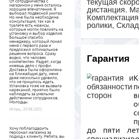
текущая скоро
От сотрудничества с
магазином у меня остались
дистанция. Ма
хорошие впечатления. Я
выбирал подвесной унитаз.
Комплектация
Но мне была необходима
консультация, так как в
ролики, Склад
туалете есть нюансы,
которые могли повлиять на
установку и выбор изделия.
Большое спасибо
менеджеру, который понял
меня с первого раза и
предложил оптимальное
решение вопроса. Сразу
Гарантия
видно, что человек
компетентен. Радует, когда
имеешь дело с профи.
Доставка была оформлена
на ближайшую дату, меня
К
даже несколько удивило,
что не пришлось ждать.
п
Установка тоже не вызвала
нареканий, приятно было
в
наблюдать за умелыми
действиями сотрудников.
Молодцы.
о
Игорь,
20.06.2022
с
п
до пяти ле
Хочу поблагодарить
персонал магазина за
подход к клиенту. Ребята, вы
специализиро