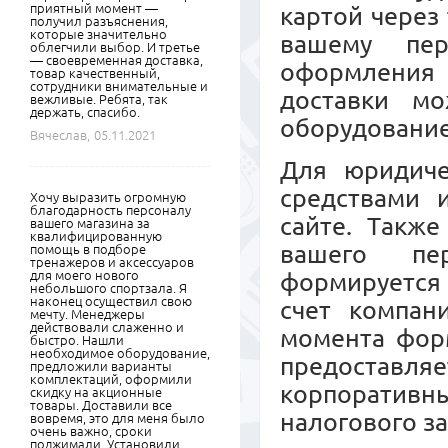
приятный момент —
картой через
получил разъяснения,
которые значительно
вашему пер
облегчили выбор. И третье
— своевременная доставка,
оформления 
товар качественный,
сотрудники внимательные и
доставки м
вежливые. Ребята, так
держать, спасибо.
оборудовани
Вячеслав,
05.11.2021
Для юридиче
средствами 
Хочу выразить огромную
благодарность персоналу
сайте. Также
вашего магазина за
квалифицированную
вашего пер
помощь в подборе
тренажеров и аксессуаров
для моего нового
формируется 
небольшого спортзала. Я
наконец осуществил свою
счет компан
мечту. Менеджеры
действовали слаженно и
момента форм
быстро. Нашли
необходимое оборудование,
предоставл
предложили варианты
комплектаций, оформили
корпоративны
скидку на акционные
товары. Доставили все
налогового з
вовремя, это для меня было
очень важно, сроки
поджимали. Установили,