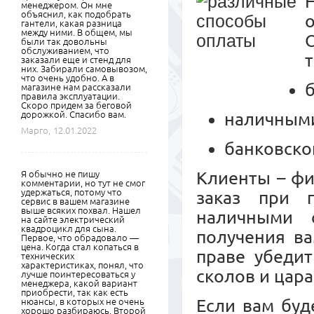
менеджером. Он мне
объяснил, как подобрать
гантели, какая разница
между ними. В общем, мы
были так довольны
обслуживанием, что
заказали еще и стенд для
них. Забирали самовывозом,
что очень удобно. А в
магазине нам рассказали
правила эксплуатации.
Скоро придем за беговой
дорожкой. Спасибо вам.
наличными
Марго,
12.01.2022
банковско
Клиенты – ф
Я обычно не пишу
комментарии, но тут не смог
удержаться, потому что
заказ при 
сервис в вашем магазине
выше всяких похвал. Нашел
наличными 
на сайте электрический
квадроцикл для сына.
получения ва
Первое, что обрадовало —
цена. Когда стал копаться в
праве убедит
технических
характеристиках, понял, что
сколов и цара
лучше поинтересоваться у
менеджера, какой вариант
приобрести, так как есть
Если вам буд
нюансы, в которых не очень
хорошо разбираюсь. Второй