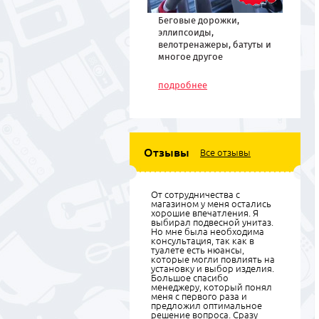
Беговые дорожки,
эллипсоиды,
велотренажеры, батуты и
многое другое
спортивное
оборудование по низким
подробнее
ценам
Отзывы
Все отзывы
От сотрудничества с
магазином у меня остались
хорошие впечатления. Я
выбирал подвесной унитаз.
Но мне была необходима
консультация, так как в
туалете есть нюансы,
которые могли повлиять на
установку и выбор изделия.
Большое спасибо
менеджеру, который понял
меня с первого раза и
предложил оптимальное
решение вопроса. Сразу