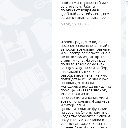
проблемы с доставкой или
установкой. Ребята
приезжают вовремя в
удобный для тебя день, все
согласовывается заранее.
Марк,
15.03.2022
Я очень рада, что подруга
посоветовала мне ваш сайт.
Запросы возникают разные,
и вы всегда помогаете мне в
решении задач, которые
ставит жизнь. На этот раз
пришло время обновить
ванную. А тут такой выбор,
что самой ну никак не
разобраться, какая из них
подойдет мне. Но знаю уже
по опыту, что ваши
менеджеры всегда придут на
помощь. Заказала звонок,
мне оперативно
перезвонили и разложили
все по полочкам. И размеры,
и материал, и
дополнительные функции
не забыли. Очень приятно,
когда так относятся к своим
покупателям. Доставка и
установка тоже как всегда на
уровне. Спасибо за то, что