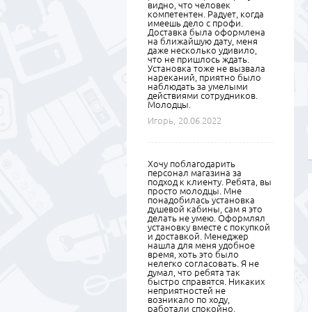
видно, что человек
компетентен. Радует, когда
имеешь дело с профи.
Доставка была оформлена
на ближайшую дату, меня
даже несколько удивило,
что не пришлось ждать.
Установка тоже не вызвала
нареканий, приятно было
наблюдать за умелыми
действиями сотрудников.
Молодцы.
Игорь,
20.06.2022
Хочу поблагодарить
персонал магазина за
подход к клиенту. Ребята, вы
просто молодцы. Мне
понадобилась установка
душевой кабины, сам я это
делать не умею. Оформлял
установку вместе с покупкой
и доставкой. Менеджер
нашла для меня удобное
время, хоть это было
нелегко согласовать. Я не
думал, что ребята так
быстро справятся. Никаких
неприятностей не
возникало по ходу,
работали спокойно,