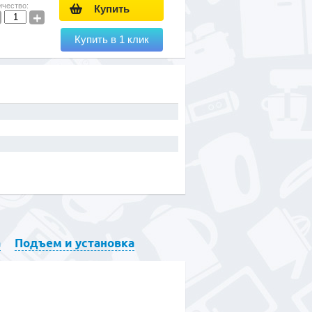
ичество:
Купить
+
Купить в 1 клик
а
Подъем и установка