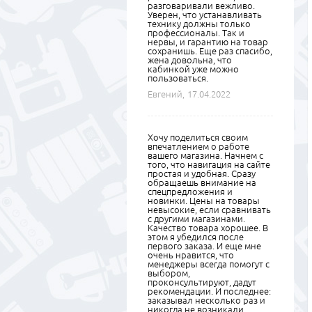
разговаривали вежливо.
Уверен, что устанавливать
технику должны только
профессионалы. Так и
нервы, и гарантию на товар
сохранишь. Еще раз спасибо,
жена довольна, что
кабинкой уже можно
пользоваться.
Евгений,
17.04.2022
Хочу поделиться своим
впечатлением о работе
вашего магазина. Начнем с
того, что навигация на сайте
простая и удобная. Сразу
обращаешь внимание на
спецпредложения и
новинки. Цены на товары
невысокие, если сравнивать
с другими магазинами.
Качество товара хорошее. В
этом я убедился после
первого заказа. И еще мне
очень нравится, что
менеджеры всегда помогут с
выбором,
проконсультируют, дадут
рекомендации. И последнее:
заказывал несколько раз и
никогда не возникали