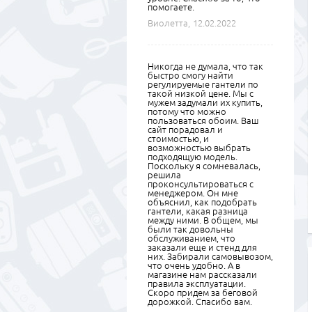
помогаете.
Виолетта,
12.02.2022
Никогда не думала, что так
быстро смогу найти
регулируемые гантели по
такой низкой цене. Мы с
мужем задумали их купить,
потому что можно
пользоваться обоим. Ваш
сайт порадовал и
стоимостью, и
возможностью выбрать
подходящую модель.
Поскольку я сомневалась,
решила
проконсультироваться с
менеджером. Он мне
объяснил, как подобрать
гантели, какая разница
между ними. В общем, мы
были так довольны
обслуживанием, что
заказали еще и стенд для
них. Забирали самовывозом,
что очень удобно. А в
магазине нам рассказали
правила эксплуатации.
Скоро придем за беговой
дорожкой. Спасибо вам.