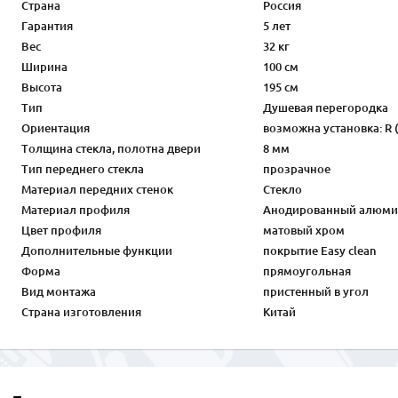
Страна
Россия
Гарантия
5 лет
Вес
32 кг
Ширина
100 см
Высота
195 см
Тип
Душевая перегородка
Ориентация
возможна установка: R (
Толщина стекла, полотна двери
8 мм
Тип переднего стекла
прозрачное
Материал передних стенок
Стекло
Материал профиля
Анодированный алюми
Цвет профиля
матовый хром
Дополнительные функции
покрытие Easy clean
Форма
прямоугольная
Вид монтажа
пристенный в угол
Страна изготовления
Китай