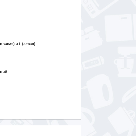
правая) и L (левая)
ний