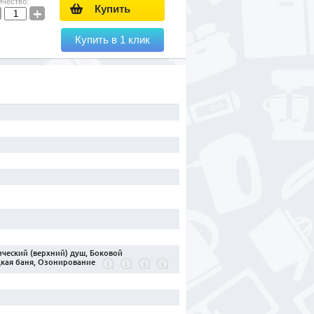
ичество:
Купить
+
Купить в 1 клик
ческий (верхний) душ, Боковой
цкая баня, Озонирование