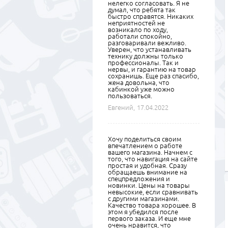
нелегко согласовать. Я не
думал, что ребята так
быстро справятся. Никаких
неприятностей не
возникало по ходу,
работали спокойно,
разговаривали вежливо.
Уверен, что устанавливать
технику должны только
профессионалы. Так и
нервы, и гарантию на товар
сохранишь. Еще раз спасибо,
жена довольна, что
кабинкой уже можно
пользоваться.
Евгений,
17.04.2022
Хочу поделиться своим
впечатлением о работе
вашего магазина. Начнем с
того, что навигация на сайте
простая и удобная. Сразу
обращаешь внимание на
спецпредложения и
новинки. Цены на товары
невысокие, если сравнивать
с другими магазинами.
Качество товара хорошее. В
этом я убедился после
первого заказа. И еще мне
очень нравится, что