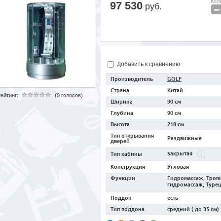
Кол
97 530
руб.
−
Добавить к сравнению
Производитель
GOLF
Страна
Китай
ейтинг:
(0 голосов)
Ширина
90 см
Глубина
90 см
Высота
218 см
Тип открывания
Раздвижные
дверей
закрытая
Тип кабины
Конструкция
Угловая
Функции
Гидромассаж, Тропи
гидромассаж, Туре
Поддон
есть
Тип поддона
средний ( до 35 см)