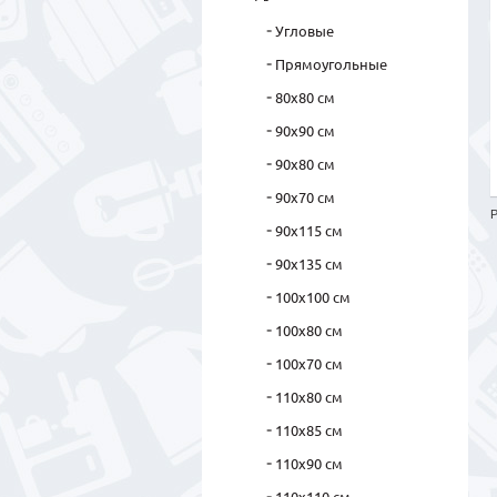
Угловые
Прямоугольные
80х80 см
90х90 см
90х80 см
90х70 см
Р
90х115 см
90х135 см
100х100 см
100х80 см
100х70 см
110х80 см
110х85 см
110х90 см