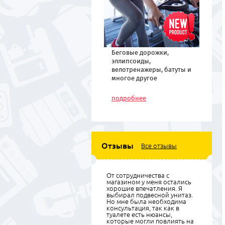
Беговые дорожки,
эллипсоиды,
велотренажеры, батуты и
многое другое
спортивное
оборудование по низким
подробнее
ценам
Отзывы
Все отзывы
От сотрудничества с
магазином у меня остались
хорошие впечатления. Я
выбирал подвесной унитаз.
Но мне была необходима
консультация, так как в
туалете есть нюансы,
которые могли повлиять на