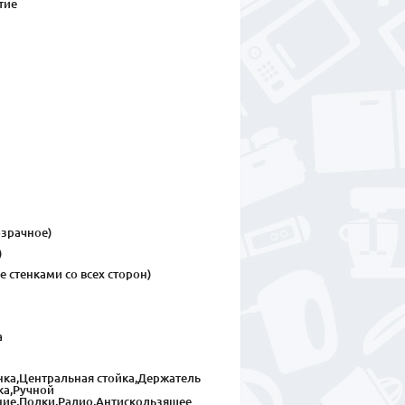
тие
зрачное)
)
 стенками со всех сторон)
а
енка,Центральная стойка,Держатель
ка,Ручной
ние,Полки,Радио,Антискользящее