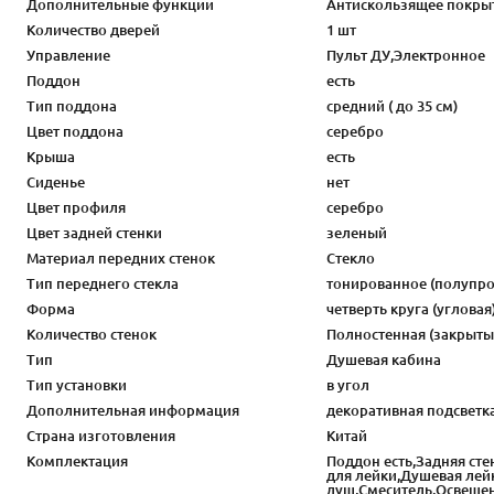
Дополнительные функции
Антискользящее покры
Количество дверей
1 шт
Управление
Пульт ДУ,Электронное
Поддон
есть
Тип поддона
средний ( до 35 см)
Цвет поддона
серебро
Крыша
есть
Сиденье
нет
Цвет профиля
серебро
Цвет задней стенки
зеленый
Материал передних стенок
Стекло
Тип переднего стекла
тонированное (полупро
Форма
четверть круга (угловая
Количество стенок
Полностенная (закрытые
Тип
Душевая кабина
Тип установки
в угол
Дополнительная информация
декоративная подсветк
Страна изготовления
Китай
Комплектация
Поддон есть,Задняя ст
для лейки,Душевая лей
душ,Смеситель,Освеще