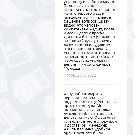
установку и выбор изделия.
Большое спасибо
менеджеру, который понял
меня с первого раза и
предложил оптимальное
решение вопроса. Сразу
видно, что человек
компетентен. Радует, когда
имеешь дело с профи.
Доставка была оформлена
на ближайшую дату, меня
даже несколько удивило,
что не пришлось ждать.
Установка тоже не вызвала
нареканий, приятно было
наблюдать за умелыми
действиями сотрудников.
Молодцы.
Игорь,
20.06.2022
Хочу поблагодарить
персонал магазина за
подход к клиенту. Ребята, вы
просто молодцы. Мне
понадобилась установка
душевой кабины, сам я это
делать не умею. Оформлял
установку вместе с покупкой
и доставкой. Менеджер
нашла для меня удобное
время, хоть это было