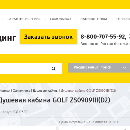
ГАРАНТИЯ И СЕРВИС
САМОВЫВОЗ
НАПИШИТЕ НАМ
ОТЗЫВ
динг
8-800-707-55-92
Заказать звонок
Звонок по России бесплатн
Расширенный поиск
лавная
|
Сантехника
|
Душевые кабины
|
Душевая кабина GOLF ZS0909III(D2)
Душевая кабина GOLF ZS0909III(D2)
Артикул:
СД-0530
Цена актуальна на:
7 августа 2026 г.