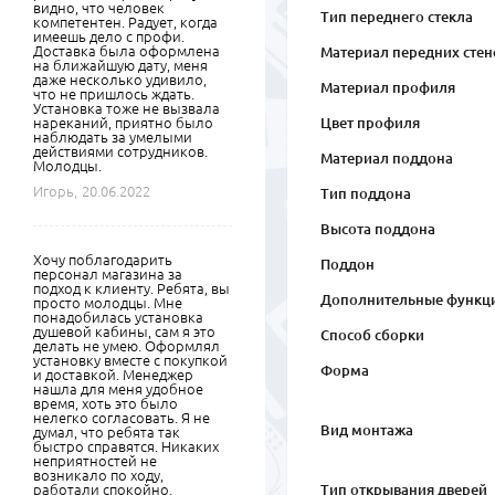
видно, что человек
Тип переднего стекла
компетентен. Радует, когда
имеешь дело с профи.
Доставка была оформлена
Материал передних стен
на ближайшую дату, меня
даже несколько удивило,
Материал профиля
что не пришлось ждать.
Установка тоже не вызвала
нареканий, приятно было
Цвет профиля
наблюдать за умелыми
действиями сотрудников.
Материал поддона
Молодцы.
Игорь,
20.06.2022
Тип поддона
Высота поддона
Хочу поблагодарить
Поддон
персонал магазина за
подход к клиенту. Ребята, вы
Дополнительные функц
просто молодцы. Мне
понадобилась установка
душевой кабины, сам я это
Способ сборки
делать не умею. Оформлял
установку вместе с покупкой
Форма
и доставкой. Менеджер
нашла для меня удобное
время, хоть это было
нелегко согласовать. Я не
Вид монтажа
думал, что ребята так
быстро справятся. Никаких
неприятностей не
возникало по ходу,
работали спокойно,
Тип открывания дверей