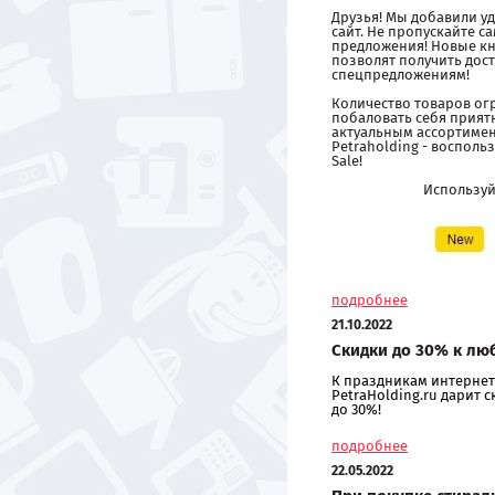
Друзья! Мы добавили 
сайт. Не пропускайте 
предложения! Новые кн
позволят получить дост
спецпредложениям!
Количество товаров ог
побаловать себя прия
актуальным ассортиме
Petraholding - восполь
Sale!
Использу
подробнее
21.10.2022
Скидки до 30% к лю
К праздникам интернет
PetraHolding.ru дарит 
до 30%!
подробнее
22.05.2022