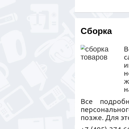
Сборка
с
и
н
ж
н
Все подроб
персональног
позже. Для эт