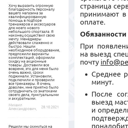
страница сер
Хочу выразить огромную
благодарность персоналу
принимают в 
вашего магазина за
квалифицированную
оплате.
помощь в подборе
тренажеров и аксессуаров
для моего нового
небольшого спортзала. Я
Обязанности
наконец осуществил свою
мечту. Менеджеры
действовали слаженно и
При появлени
быстро. Нашли
необходимое оборудование,
на выезд спе
предложили варианты
комплектаций, оформили
почту
info@pe
скидку на акционные
товары. Доставили все
вовремя, это для меня было
Среднее р
очень важно, сроки
поджимали. Установили,
подключили и проверили
минут.
все тренажеры. Я очень
доволен, мне приятно было
сотрудничать со знатоками
После сог
своего дела, пунктуальными
и аккуратными.
выезд мас
Михаил
28.10.2021
и определ
Александрович,
подтвер
понадобит
Решили мы скинуться на