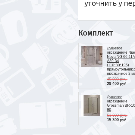
уточнить у п
Комплект
Душевое
ограждение Nia
Nova NG-66-11A
A80-34
(110*80*195)
прямоугольник,
прозрачное,2 м
45 000
руб.
29 400
руб.
Душевое
ограждение
Grossman BR-10
90
53 900
руб.
15 300
руб.