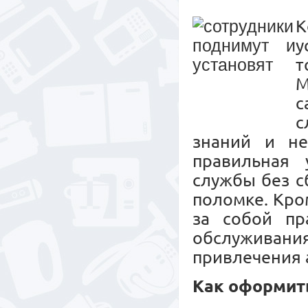
К
у
т
М
с
с
знаний и не
правильная 
службы без с
поломке. Кро
за собой пр
обслужива
привлечения 
Как оформит