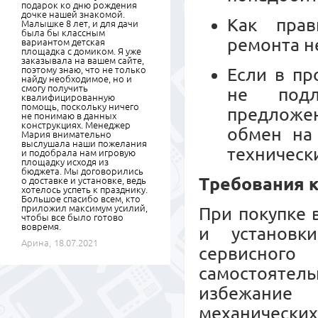
подарок ко дню рождения
дочке нашей знакомой.
Как прав
Малышке 8 лет, и для дачи
была бы классным
ремонта н
вариантом детская
площадка с домиком. Я уже
заказывала на вашем сайте,
поэтому знаю, что не только
Если в пр
найду необходимое, но и
смогу получить
не подл
квалифицированную
помощь, поскольку ничего
предложе
не понимаю в данных
конструкциях. Менеджер
обмен на
Мария внимательно
выслушала наши пожелания
техническ
и подобрала нам игровую
площадку исходя из
бюджета. Мы договорились
Требования к
о доставке и установке, ведь
хотелось успеть к празднику.
Большое спасибо всем, кто
приложил максимум усилий,
При покупке 
чтобы все было готово
вовремя.
и установк
Арина,
18.07.2021
сервисного
самостояте
избежание
механических