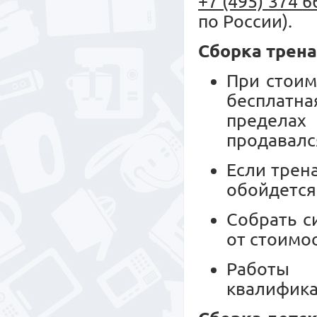
+7 (495) 374 6
по России).
Сборка трен
При стоим
бесплатн
пределах
продавалс
Если трен
обойдется
Собрать с
от стоимо
Работы 
квалифика