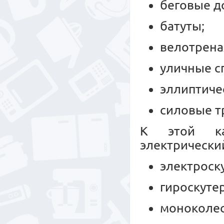
беговые д
батуты;
велотрен
уличные с
эллиптиче
силовые т
К этой ка
электрически
электроск
гироскуте
моноколес