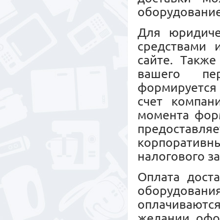
оборудовани
Для юридиче
средствами 
сайте. Также
вашего пер
формируется 
счет компан
момента форм
предоставл
корпоративны
налогового з
Оплата дост
оборудовани
оплачиваются
желании офо