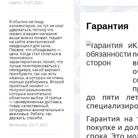
Марго,
12.01.2022
Я обычно не пишу
Гарантия
комментарии, но тут не смог
удержаться, потому что
сервис в вашем магазине
выше всяких похвал. Нашел
на сайте электрический
К
квадроцикл для сына.
Первое, что обрадовало —
п
цена. Когда стал копаться в
технических
в
характеристиках, понял, что
лучше поинтересоваться у
о
менеджера, какой вариант
приобрести, так как есть
нюансы, в которых не очень
с
хорошо разбираюсь. Второй
приятный момент —
п
получил разъяснения,
которые значительно
до пяти ле
облегчили выбор. И третье
— своевременная доставка,
специализиро
товар качественный,
сотрудники внимательные и
вежливые. Ребята, так
Гарантия на 
держать, спасибо.
Вячеслав,
05.11.2021
покупке и до
срока. Это м