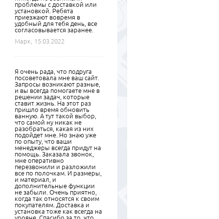
проблемы с доставкой или
установкой. Ребята
приезжают вовремя в
удобный для тебя день, все
согласовывается заранее.
Марк,
15.03.2022
Я очень рада, что подруга
посоветовала мне ваш сайт.
Запросы возникают разные,
и вы всегда помогаете мне в
решении задач, которые
ставит жизнь. На этот раз
пришло время обновить
ванную. А тут такой выбор,
что самой ну никак не
разобраться, какая из них
подойдет мне. Но знаю уже
по опыту, что ваши
менеджеры всегда придут на
помощь. Заказала звонок,
мне оперативно
перезвонили и разложили
все по полочкам. И размеры,
и материал, и
дополнительные функции
не забыли. Очень приятно,
когда так относятся к своим
покупателям. Доставка и
установка тоже как всегда на
уровне. Спасибо за то, что