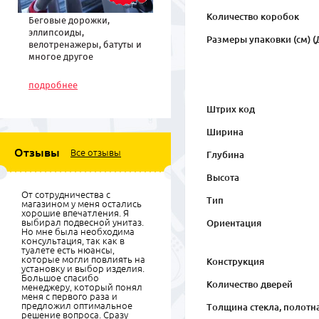
Количество коробок
Беговые дорожки,
эллипсоиды,
Размеры упаковки (см) (Д
велотренажеры, батуты и
многое другое
спортивное
оборудование по низким
подробнее
ценам
Штрих код
Ширина
Отзывы
Все отзывы
Глубина
Высота
От сотрудничества с
Тип
магазином у меня остались
хорошие впечатления. Я
выбирал подвесной унитаз.
Ориентация
Но мне была необходима
консультация, так как в
туалете есть нюансы,
которые могли повлиять на
Конструкция
установку и выбор изделия.
Большое спасибо
Количество дверей
менеджеру, который понял
меня с первого раза и
предложил оптимальное
Толщина стекла, полотн
решение вопроса. Сразу