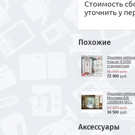
Стоимость сб
уточнить у п
Похожие
Душевая кабин
Avacan K2090
стандартная
85 900
руб.
72 400
руб.
Душевая кабин
Мономах Б/К
100/80/44 МЗ L
37 200
руб.
34 500
руб.
Аксессуары