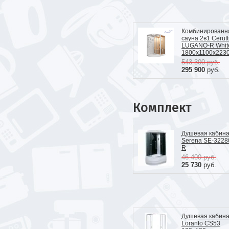
Комбинированн
сауна 2в1 Cerutt
LUGANO-R Whit
1800x1100x223
543 300
руб.
295 900
руб.
Комплект
Душевая кабин
Serena SE-322
R
46 400
руб.
25 730
руб.
Душевая кабин
Loranto CS53