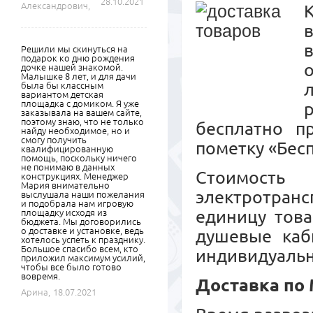
28.10.2021
Александрович,
К
Решили мы скинуться на
подарок ко дню рождения
дочке нашей знакомой.
Малышке 8 лет, и для дачи
была бы классным
вариантом детская
площадка с домиком. Я уже
заказывала на вашем сайте,
поэтому знаю, что не только
бесплатно п
найду необходимое, но и
смогу получить
пометку «Бесп
квалифицированную
помощь, поскольку ничего
не понимаю в данных
Стоимость
конструкциях. Менеджер
Мария внимательно
электротранс
выслушала наши пожелания
и подобрала нам игровую
единицу това
площадку исходя из
бюджета. Мы договорились
о доставке и установке, ведь
душевые каб
хотелось успеть к празднику.
Большое спасибо всем, кто
индивидуальн
приложил максимум усилий,
чтобы все было готово
вовремя.
Доставка по
Арина,
18.07.2021