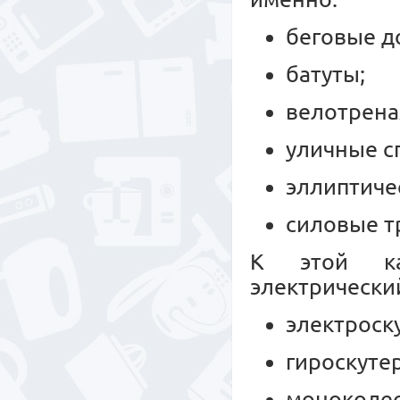
беговые д
батуты;
велотрен
уличные с
эллиптиче
силовые т
К этой ка
электрически
электроск
гироскуте
моноколес