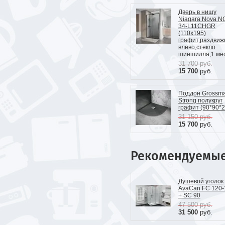
Дверь в нишу
Niagara Nova N
34-L11CHGR
(110х195)
графит,раздвиж
влево,стекло
шиншилла,1 ме
31 700
руб.
15 700
руб.
Поддон Grossm
Strong полукруг
графит (90*90*2
31 150
руб.
15 700
руб.
Рекомендуемы
Душевой уголок
AvaCan FС 120-
+ SС 90
47 500
руб.
31 500
руб.