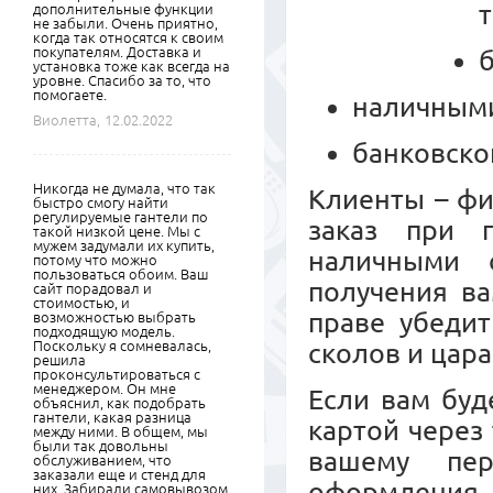
дополнительные функции
не забыли. Очень приятно,
когда так относятся к своим
покупателям. Доставка и
установка тоже как всегда на
уровне. Спасибо за то, что
помогаете.
наличными
Виолетта,
12.02.2022
банковско
Никогда не думала, что так
Клиенты – ф
быстро смогу найти
регулируемые гантели по
заказ при 
такой низкой цене. Мы с
мужем задумали их купить,
наличными 
потому что можно
пользоваться обоим. Ваш
получения ва
сайт порадовал и
стоимостью, и
праве убедит
возможностью выбрать
подходящую модель.
Поскольку я сомневалась,
сколов и цара
решила
проконсультироваться с
менеджером. Он мне
Если вам буд
объяснил, как подобрать
гантели, какая разница
картой через
между ними. В общем, мы
были так довольны
вашему пер
обслуживанием, что
заказали еще и стенд для
оформления 
них. Забирали самовывозом,