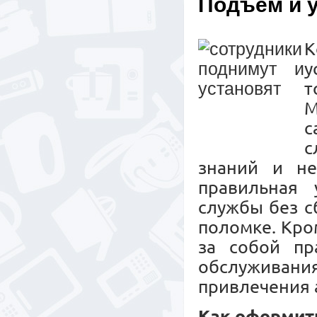
Подъем и 
К
у
т
М
с
с
знаний и не
правильная 
службы без с
поломке. Кро
за собой пр
обслужива
привлечения 
Как оформит