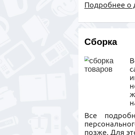
Подробнее о 
Сборка
с
и
н
ж
н
Все подроб
персональног
позже. Для эт