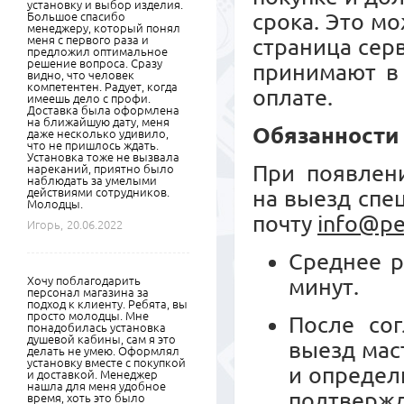
установку и выбор изделия.
срока. Это м
Большое спасибо
менеджеру, который понял
меня с первого раза и
страница сер
предложил оптимальное
решение вопроса. Сразу
принимают в 
видно, что человек
компетентен. Радует, когда
оплате.
имеешь дело с профи.
Доставка была оформлена
на ближайшую дату, меня
Обязанности
даже несколько удивило,
что не пришлось ждать.
Установка тоже не вызвала
При появлени
нареканий, приятно было
наблюдать за умелыми
действиями сотрудников.
на выезд спе
Молодцы.
почту
info@pe
Игорь,
20.06.2022
Среднее р
Хочу поблагодарить
минут.
персонал магазина за
подход к клиенту. Ребята, вы
просто молодцы. Мне
После сог
понадобилась установка
душевой кабины, сам я это
выезд мас
делать не умею. Оформлял
установку вместе с покупкой
и определ
и доставкой. Менеджер
нашла для меня удобное
подтвер
время, хоть это было