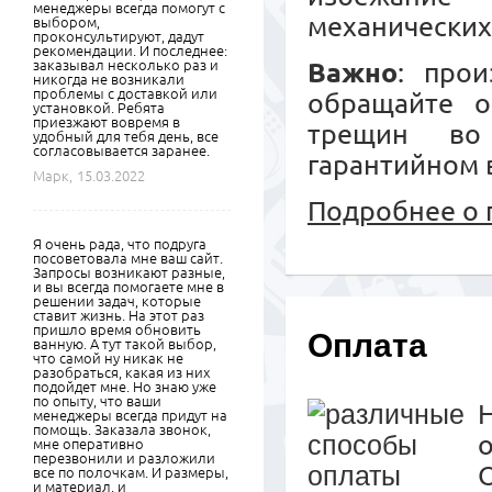
менеджеры всегда помогут с
механических
выбором,
проконсультируют, дадут
рекомендации. И последнее:
заказывал несколько раз и
Важно
: прои
никогда не возникали
проблемы с доставкой или
обращайте о
установкой. Ребята
приезжают вовремя в
трещин во
удобный для тебя день, все
согласовывается заранее.
гарантийном 
Марк,
15.03.2022
Подробнее о 
Я очень рада, что подруга
посоветовала мне ваш сайт.
Запросы возникают разные,
и вы всегда помогаете мне в
решении задач, которые
ставит жизнь. На этот раз
пришло время обновить
Оплата
ванную. А тут такой выбор,
что самой ну никак не
разобраться, какая из них
подойдет мне. Но знаю уже
по опыту, что ваши
менеджеры всегда придут на
помощь. Заказала звонок,
мне оперативно
перезвонили и разложили
все по полочкам. И размеры,
и материал, и