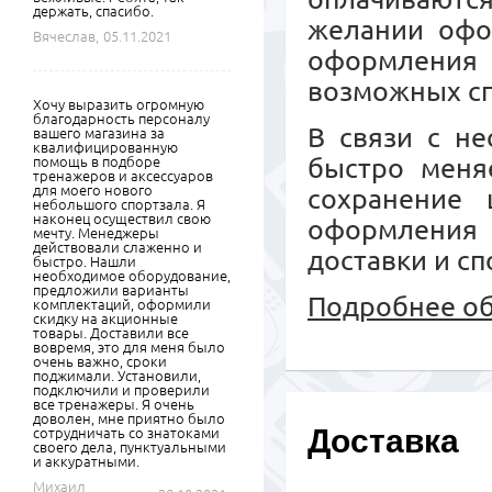
держать, спасибо.
желании офо
Вячеслав,
05.11.2021
оформления
возможных сп
Хочу выразить огромную
благодарность персоналу
В связи с не
вашего магазина за
квалифицированную
быстро меняе
помощь в подборе
тренажеров и аксессуаров
для моего нового
сохранение 
небольшого спортзала. Я
наконец осуществил свою
оформления
мечту. Менеджеры
действовали слаженно и
доставки и сп
быстро. Нашли
необходимое оборудование,
предложили варианты
Подробнее об
комплектаций, оформили
скидку на акционные
товары. Доставили все
вовремя, это для меня было
очень важно, сроки
поджимали. Установили,
подключили и проверили
все тренажеры. Я очень
доволен, мне приятно было
Доставка
сотрудничать со знатоками
своего дела, пунктуальными
и аккуратными.
Михаил