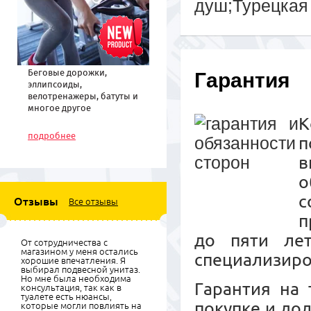
душ;Турецкая
Беговые дорожки,
Гарантия
эллипсоиды,
велотренажеры, батуты и
многое другое
К
спортивное
оборудование по низким
подробнее
п
ценам
в
о
с
Отзывы
Все отзывы
п
до пяти ле
От сотрудничества с
магазином у меня остались
специализиро
хорошие впечатления. Я
выбирал подвесной унитаз.
Но мне была необходима
Гарантия на 
консультация, так как в
туалете есть нюансы,
покупке и до
которые могли повлиять на