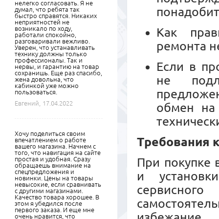
нелегко согласовать. Я не
понадобит
думал, что ребята так
быстро справятся. Никаких
неприятностей не
возникало по ходу,
Как прав
работали спокойно,
разговаривали вежливо.
ремонта н
Уверен, что устанавливать
технику должны только
профессионалы. Так и
Если в пр
нервы, и гарантию на товар
сохранишь. Еще раз спасибо,
не подл
жена довольна, что
кабинкой уже можно
предложе
пользоваться.
Евгений,
17.04.2022
обмен на
техническ
Хочу поделиться своим
Требования к
впечатлением о работе
вашего магазина. Начнем с
того, что навигация на сайте
простая и удобная. Сразу
При покупке 
обращаешь внимание на
спецпредложения и
и установк
новинки. Цены на товары
невысокие, если сравнивать
сервисного
с другими магазинами.
Качество товара хорошее. В
самостояте
этом я убедился после
первого заказа. И еще мне
избежание
очень нравится, что