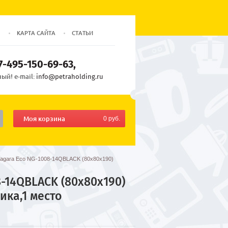
Ы
КАРТА САЙТА
СТАТЬИ
7-495-150-69-63
ый! e-mail:
info@petraholding.ru
Моя корзина
0 руб.
iagara Eco NG-1008-14QBLACK (80х80х190)
-14QBLACK (80х80х190)
ика,1 место