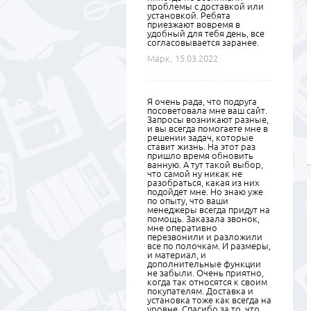
проблемы с доставкой или
установкой. Ребята
приезжают вовремя в
удобный для тебя день, все
согласовывается заранее.
Марк,
15.03.2022
Я очень рада, что подруга
посоветовала мне ваш сайт.
Запросы возникают разные,
и вы всегда помогаете мне в
решении задач, которые
ставит жизнь. На этот раз
пришло время обновить
ванную. А тут такой выбор,
что самой ну никак не
разобраться, какая из них
подойдет мне. Но знаю уже
по опыту, что ваши
менеджеры всегда придут на
помощь. Заказала звонок,
мне оперативно
перезвонили и разложили
все по полочкам. И размеры,
и материал, и
дополнительные функции
не забыли. Очень приятно,
когда так относятся к своим
покупателям. Доставка и
установка тоже как всегда на
уровне. Спасибо за то, что