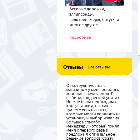
Беговые дорожки,
эллипсоиды,
велотренажеры, батуты и
многое другое
спортивное
оборудование по низким
подробнее
ценам
Отзывы
Все отзывы
От сотрудничества с
магазином у меня остались
хорошие впечатления. Я
выбирал подвесной унитаз.
Но мне была необходима
консультация, так как в
туалете есть нюансы,
которые могли повлиять на
установку и выбор изделия.
Большое спасибо
менеджеру, который понял
меня с первого раза и
предложил оптимальное
решение вопроса. Сразу