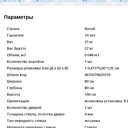
Параметры
Страна
Китай
Гарантия
10 лет
Вес
25 кг
Вес брутто
27 кг
Объем, м3
0.048 м3
Количество коробок
1 шт
Размеры упаковки (см) (Д х Ш х В)
1-0,415*0,06*1,92 см
Штрих код
4610274620376
Ширина
80 см
Глубина
80 см
Высота
190 см
Ориентация
возможна установка: R (
Количество дверей
2 шт
Толщина стекла, полотна двери
4 мм
Тип переднего стекла
мозаика
Материал передних стенок
Стекло