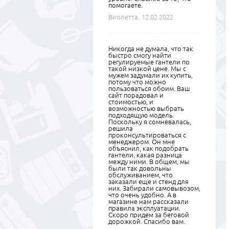
помогаете.
Виолетта,
12.02.2022
Никогда не думала, что так
быстро смогу найти
регулируемые гантели по
такой низкой цене. Мы с
мужем задумали их купить,
потому что можно
пользоваться обоим. Ваш
сайт порадовал и
стоимостью, и
возможностью выбрать
подходящую модель.
Поскольку я сомневалась,
решила
проконсультироваться с
менеджером. Он мне
объяснил, как подобрать
гантели, какая разница
между ними. В общем, мы
были так довольны
обслуживанием, что
заказали еще и стенд для
них. Забирали самовывозом,
что очень удобно. А в
магазине нам рассказали
правила эксплуатации.
Скоро придем за беговой
дорожкой. Спасибо вам.