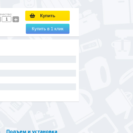
ичество:
Купить
+
Купить в 1 клик
а
Подъем и установка