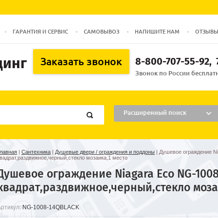
ГАРАНТИЯ И СЕРВИС
САМОВЫВОЗ
НАПИШИТЕ НАМ
ОТЗЫВ
динг
8-800-707-55-92
Заказать звонок
Звонок по России бесплатн
Расширенный поиск
лавная
|
Сантехника
|
Душевые двери / ограждения и поддоны
|
Душевое ограждение N
вадрат,раздвижное,черный,стекло мозаика,1 место
Душевое ограждение Niagara Eco NG-1008
квадрат,раздвижное,черный,стекло моза
Артикул:
NG-1008-14QBLACK