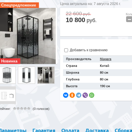
Цена актуальна на:
7 августа 2026 г.
Спецпредложение
22 600
руб.
Кол
−
10 800
руб.
Добавить к сравнению
Производитель
Niagara
Новинка
Страна
Китай
Ширина
80 см
Глубина
80 см
Высота
190 см
ейтинг:
(0 голосов)
Параметры
Гарантия
Оплата
Доставка
Сборк