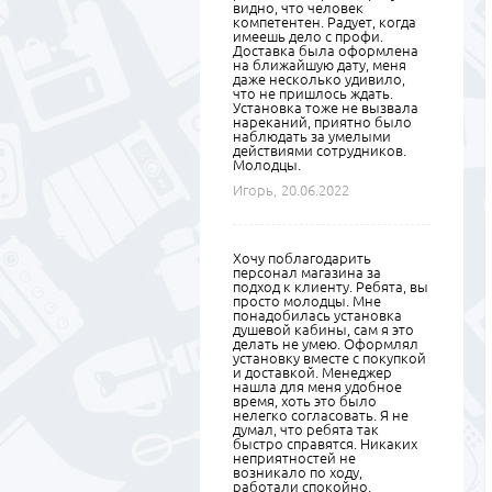
видно, что человек
компетентен. Радует, когда
имеешь дело с профи.
Доставка была оформлена
на ближайшую дату, меня
даже несколько удивило,
что не пришлось ждать.
Установка тоже не вызвала
нареканий, приятно было
наблюдать за умелыми
действиями сотрудников.
Молодцы.
Игорь,
20.06.2022
Хочу поблагодарить
персонал магазина за
подход к клиенту. Ребята, вы
просто молодцы. Мне
понадобилась установка
душевой кабины, сам я это
делать не умею. Оформлял
установку вместе с покупкой
и доставкой. Менеджер
нашла для меня удобное
время, хоть это было
нелегко согласовать. Я не
думал, что ребята так
быстро справятся. Никаких
неприятностей не
возникало по ходу,
работали спокойно,