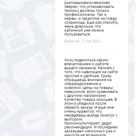
разговаривали вежливо.
Уверен, что устанавливать
технику должны только
профессионалы. Так и
нервы, и гарантию на товар
сохранишь. Еще раз спасибо,
жена довольна, что
кабинкой уже можно
пользоваться.
Евгений,
17.04.2022
Хочу поделиться своим
впечатлением о работе
вашего магазина. Начнем с
того, что навигация на сайте
простая и удобная. Сразу
обращаешь внимание на
спецпредложения и
новинки. Цены на товары
невысокие, если сравнивать
с другими магазинами.
Качество товара хорошее. В
этом я убедился после
первого заказа. И еще мне
очень нравится, что
менеджеры всегда помогут с
выбором,
проконсультируют, дадут
рекомендации. И последнее:
заказывал несколько раз и
никогда не возникали