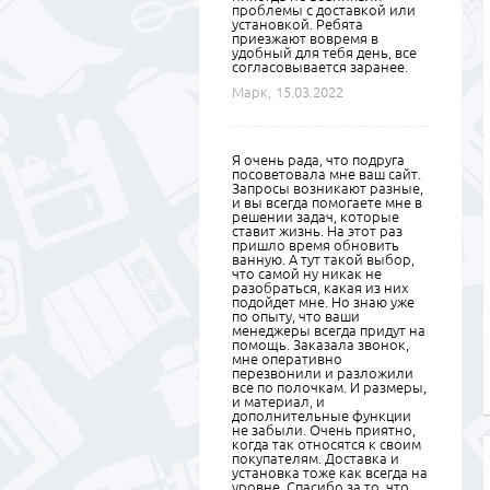
проблемы с доставкой или
установкой. Ребята
приезжают вовремя в
удобный для тебя день, все
согласовывается заранее.
Марк,
15.03.2022
Я очень рада, что подруга
посоветовала мне ваш сайт.
Запросы возникают разные,
и вы всегда помогаете мне в
решении задач, которые
ставит жизнь. На этот раз
пришло время обновить
ванную. А тут такой выбор,
что самой ну никак не
разобраться, какая из них
подойдет мне. Но знаю уже
по опыту, что ваши
менеджеры всегда придут на
помощь. Заказала звонок,
мне оперативно
перезвонили и разложили
все по полочкам. И размеры,
и материал, и
дополнительные функции
не забыли. Очень приятно,
когда так относятся к своим
покупателям. Доставка и
установка тоже как всегда на
уровне. Спасибо за то, что