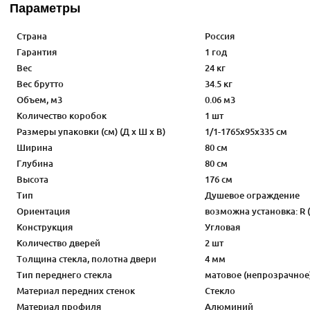
Параметры
Страна
Россия
Гарантия
1 год
Вес
24 кг
Вес брутто
34.5 кг
Объем, м3
0.06 м3
Количество коробок
1 шт
Размеры упаковки (см) (Д х Ш х В)
1/1-1765х95х335 см
Ширина
80 см
Глубина
80 см
Высота
176 см
Тип
Душевое ограждение
Ориентация
возможна установка: R (
Конструкция
Угловая
Количество дверей
2 шт
Толщина стекла, полотна двери
4 мм
Тип переднего стекла
матовое (непрозрачное
Материал передних стенок
Стекло
Материал профиля
Алюминий