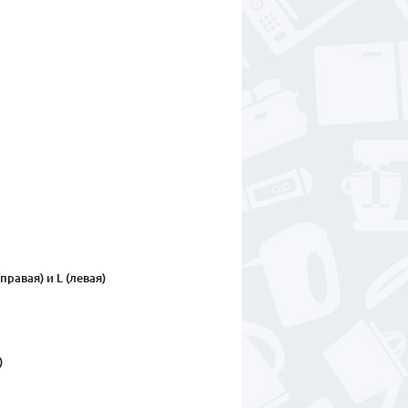
правая) и L (левая)
)