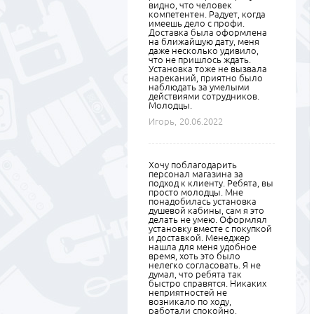
видно, что человек
компетентен. Радует, когда
имеешь дело с профи.
Доставка была оформлена
на ближайшую дату, меня
даже несколько удивило,
что не пришлось ждать.
Установка тоже не вызвала
нареканий, приятно было
наблюдать за умелыми
действиями сотрудников.
Молодцы.
Игорь,
20.06.2022
Хочу поблагодарить
персонал магазина за
подход к клиенту. Ребята, вы
просто молодцы. Мне
понадобилась установка
душевой кабины, сам я это
делать не умею. Оформлял
установку вместе с покупкой
и доставкой. Менеджер
нашла для меня удобное
время, хоть это было
нелегко согласовать. Я не
думал, что ребята так
быстро справятся. Никаких
неприятностей не
возникало по ходу,
работали спокойно,