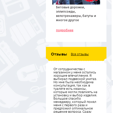
Беговые дорожки,
эллипсоиды,
велотренажеры, батуты и
многое другое
спортивное
оборудование по низким
подробнее
ценам
Отзывы
Все отзывы
От сотрудничества с
магазином у меня остались
хорошие впечатления. Я
выбирал подвесной унитаз.
Но мне была необходима
консультация, так как в
туалете есть нюансы,
которые могли повлиять на
установку и выбор изделия.
Большое спасибо
менеджеру, который понял
меня с первого раза и
предложил оптимальное
решение вопроса. Сразу