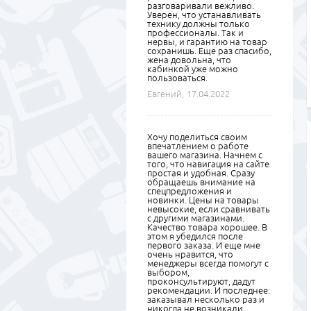
разговаривали вежливо.
Уверен, что устанавливать
технику должны только
профессионалы. Так и
нервы, и гарантию на товар
сохранишь. Еще раз спасибо,
жена довольна, что
кабинкой уже можно
пользоваться.
Евгений,
17.04.2022
Хочу поделиться своим
впечатлением о работе
вашего магазина. Начнем с
того, что навигация на сайте
простая и удобная. Сразу
обращаешь внимание на
спецпредложения и
новинки. Цены на товары
невысокие, если сравнивать
с другими магазинами.
Качество товара хорошее. В
этом я убедился после
первого заказа. И еще мне
очень нравится, что
менеджеры всегда помогут с
выбором,
проконсультируют, дадут
рекомендации. И последнее:
заказывал несколько раз и
никогда не возникали