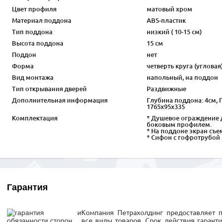
Цвет профиля
матовый хром
Материал поддона
ABS-пластик
Тип поддона
низкий ( 10-15 см)
Высота поддона
15 см
Поддон
нет
Форма
четверть круга (угловая
Вид монтажа
напольный, на поддон
Тип открывания дверей
Раздвижные
Дополнительная информация
Глубина поддона: 4см, Г
1765х95х335
Комплектация
* Душевое ограждение 
боковым профилем.
* На поддоне экран съем
* Сифон с гофротрубой
Гарантия
Компания Петрахолдинг предоставляет 
все виды товаров. Срок действия гарант