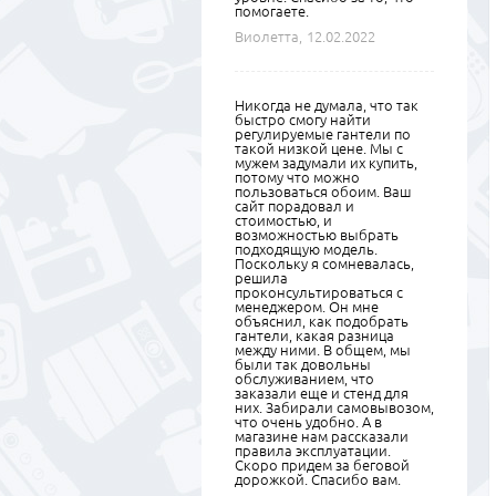
помогаете.
Виолетта,
12.02.2022
Никогда не думала, что так
быстро смогу найти
регулируемые гантели по
такой низкой цене. Мы с
мужем задумали их купить,
потому что можно
пользоваться обоим. Ваш
сайт порадовал и
стоимостью, и
возможностью выбрать
подходящую модель.
Поскольку я сомневалась,
решила
проконсультироваться с
менеджером. Он мне
объяснил, как подобрать
гантели, какая разница
между ними. В общем, мы
были так довольны
обслуживанием, что
заказали еще и стенд для
них. Забирали самовывозом,
что очень удобно. А в
магазине нам рассказали
правила эксплуатации.
Скоро придем за беговой
дорожкой. Спасибо вам.