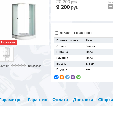
20 200
руб.
Кол
−
9 200
руб.
Добавить к сравнению
Производитель
River
Новинка
Страна
Россия
Ширина
80 см
Глубина
80 см
Высота
176 см
ейтинг:
(0 голосов)
Поддон
нет
Параметры
Гарантия
Оплата
Доставка
Сборк