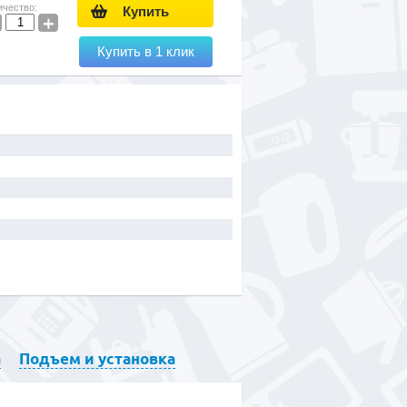
ичество:
Купить
+
Купить в 1 клик
а
Подъем и установка