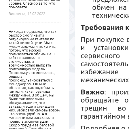
уровне. Спасибо за то, что
обмен на
помогаете.
техническ
Виолетта,
12.02.2022
Требования к
Никогда не думала, что так
быстро смогу найти
При покупке 
регулируемые гантели по
такой низкой цене. Мы с
и установк
мужем задумали их купить,
потому что можно
сервисного
пользоваться обоим. Ваш
сайт порадовал и
стоимостью, и
самостояте
возможностью выбрать
подходящую модель.
избежание
Поскольку я сомневалась,
решила
механических
проконсультироваться с
менеджером. Он мне
объяснил, как подобрать
Важно
: прои
гантели, какая разница
между ними. В общем, мы
обращайте о
были так довольны
обслуживанием, что
трещин во
заказали еще и стенд для
них. Забирали самовывозом,
что очень удобно. А в
гарантийном 
магазине нам рассказали
правила эксплуатации.
Скоро придем за беговой
Подробнее о 
дорожкой. Спасибо вам.