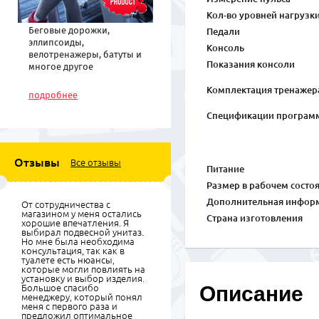
Кол-во уровней нагрузк
Беговые дорожки,
Педали
эллипсоиды,
Консоль
велотренажеры, батуты и
Показания консоли
многое другое
спортивное
Комплектация тренажер
оборудование по низким
подробнее
ценам
Спецификации програм
Отзывы
Все отзывы
Питание
Размер в рабочем состо
Дополнительная инфор
От сотрудничества с
магазином у меня остались
Страна изготовления
хорошие впечатления. Я
выбирал подвесной унитаз.
Но мне была необходима
консультация, так как в
туалете есть нюансы,
которые могли повлиять на
установку и выбор изделия.
Описание
Большое спасибо
менеджеру, который понял
меня с первого раза и
предложил оптимальное