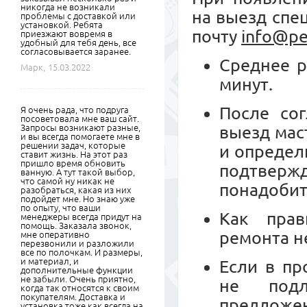
никогда не возникали
на выезд спе
проблемы с доставкой или
установкой. Ребята
почту
info@pe
приезжают вовремя в
удобный для тебя день, все
согласовывается заранее.
Среднее р
Марк,
15.03.2022
минут.
После сог
Я очень рада, что подруга
посоветовала мне ваш сайт.
Запросы возникают разные,
выезд мас
и вы всегда помогаете мне в
решении задач, которые
и определ
ставит жизнь. На этот раз
пришло время обновить
подтвер
ванную. А тут такой выбор,
что самой ну никак не
понадобит
разобраться, какая из них
подойдет мне. Но знаю уже
по опыту, что ваши
Как прав
менеджеры всегда придут на
помощь. Заказала звонок,
ремонта н
мне оперативно
перезвонили и разложили
все по полочкам. И размеры,
и материал, и
Если в пр
дополнительные функции
не забыли. Очень приятно,
не подл
когда так относятся к своим
покупателям. Доставка и
предложе
установка тоже как всегда на