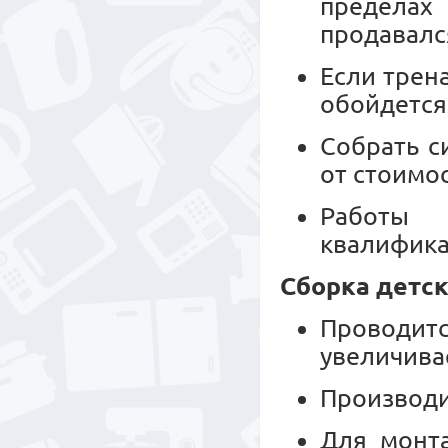
пределах
продавалс
Если трен
обойдется
Собрать с
от стоимо
Работы 
квалифика
Сборка детск
Проводитс
увеличива
Производи
Для монт