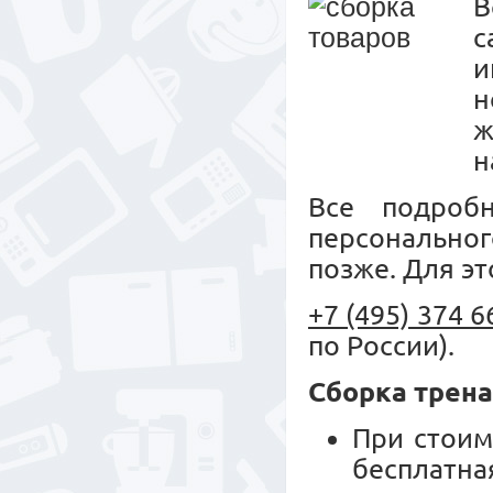
с
и
н
ж
н
Все подроб
персональног
позже. Для эт
+7 (495) 374 6
по России).
Сборка трен
При стоим
бесплатн