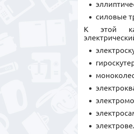
эллиптиче
силовые т
К этой ка
электрически
электроск
гироскуте
моноколес
электрокв
электромо
электроса
электрове