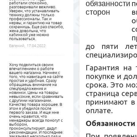
п
работали спокойно,
разговаривали вежливо.
в
Уверен, что устанавливать
технику должны только
о
профессионалы. Так и
нервы, и гарантию на товар
сохранишь. Еще раз спасибо,
с
жена довольна, что
кабинкой уже можно
п
пользоваться.
до пяти ле
Евгений,
17.04.2022
специализиро
Хочу поделиться своим
Гарантия на 
впечатлением о работе
вашего магазина. Начнем с
покупке и до
того, что навигация на сайте
простая и удобная. Сразу
срока. Это м
обращаешь внимание на
спецпредложения и
страница сер
новинки. Цены на товары
невысокие, если сравнивать
принимают в 
с другими магазинами.
Качество товара хорошее. В
этом я убедился после
оплате.
первого заказа. И еще мне
очень нравится, что
менеджеры всегда помогут с
Обязанности
выбором,
проконсультируют, дадут
рекомендации. И последнее:
При появлени
заказывал несколько раз и