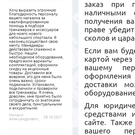
заказ при 
Хочу выразить огромную
наличными 
благодарность персоналу
вашего магазина за
получения ва
квалифицированную
помощь в подборе
праве убедит
тренажеров и аксессуаров
для моего нового
сколов и цара
небольшого спортзала. Я
наконец осуществил свою
мечту. Менеджеры
Если вам буд
действовали слаженно и
быстро. Нашли
необходимое оборудование,
картой через
предложили варианты
комплектаций, оформили
вашему пер
скидку на акционные
товары. Доставили все
оформления 
вовремя, это для меня было
очень важно, сроки
доставки м
поджимали. Установили,
подключили и проверили
оборудовани
все тренажеры. Я очень
доволен, мне приятно было
сотрудничать со знатоками
Для юридиче
своего дела, пунктуальными
и аккуратными.
средствами 
Михаил
28.10.2021
Александрович,
сайте. Также
вашего пер