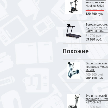
велотренажер
Nautilus U628
223 200
руб.
120 890
руб.
Беговая дорожк
SVENSSON BO
LABS BALANCE
51 700
руб.
59 990
руб.
Похожие
Эллиптический
тренажер Motus
M770E
409 500
руб.
282 410
руб.
Эллиптический
тренажер K-Pow
K8706НР-2
21 500
руб.