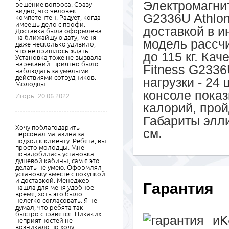
Электромагни
решение вопроса. Сразу
видно, что человек
G2336U Athlon
компетентен. Радует, когда
имеешь дело с профи.
доставкой в и
Доставка была оформлена
на ближайшую дату, меня
модель рассч
даже несколько удивило,
что не пришлось ждать.
до 115 кг. Ка
Установка тоже не вызвала
нареканий, приятно было
Fitness G2336
наблюдать за умелыми
действиями сотрудников.
нагрузки - 24
Молодцы.
консоле показ
Игорь,
20.06.2022
калорий, прой
Габариты элл
Хочу поблагодарить
см.
персонал магазина за
подход к клиенту. Ребята, вы
просто молодцы. Мне
понадобилась установка
душевой кабины, сам я это
делать не умею. Оформлял
установку вместе с покупкой
и доставкой. Менеджер
Гарантия
нашла для меня удобное
время, хоть это было
нелегко согласовать. Я не
думал, что ребята так
быстро справятся. Никаких
К
неприятностей не
возникало по ходу,