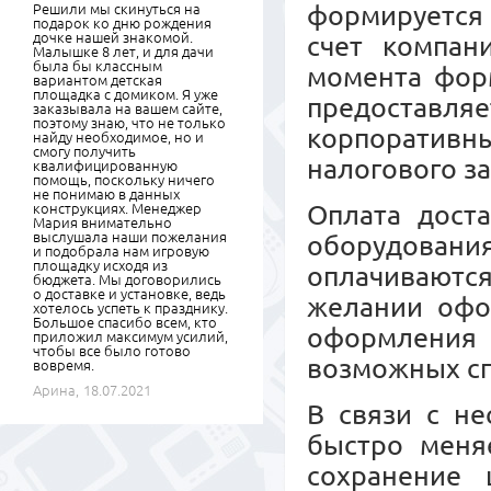
формируется 
Решили мы скинуться на
подарок ко дню рождения
дочке нашей знакомой.
счет компан
Малышке 8 лет, и для дачи
была бы классным
момента форм
вариантом детская
площадка с домиком. Я уже
предоставл
заказывала на вашем сайте,
поэтому знаю, что не только
корпоративны
найду необходимое, но и
смогу получить
налогового з
квалифицированную
помощь, поскольку ничего
не понимаю в данных
Оплата дост
конструкциях. Менеджер
Мария внимательно
выслушала наши пожелания
оборудовани
и подобрала нам игровую
площадку исходя из
оплачиваются
бюджета. Мы договорились
о доставке и установке, ведь
желании офо
хотелось успеть к празднику.
Большое спасибо всем, кто
оформления
приложил максимум усилий,
чтобы все было готово
возможных сп
вовремя.
Арина,
18.07.2021
В связи с не
быстро меняе
сохранение 