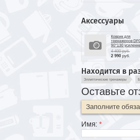
Аксессуары
Коврик для
тренажеров DF
90*130 усиленн
4 400
руб.
2 990
руб.
Находится в ра
Эллиптические тренажеры
Б
Оставьте от
Заполните обяз
Имя:
*