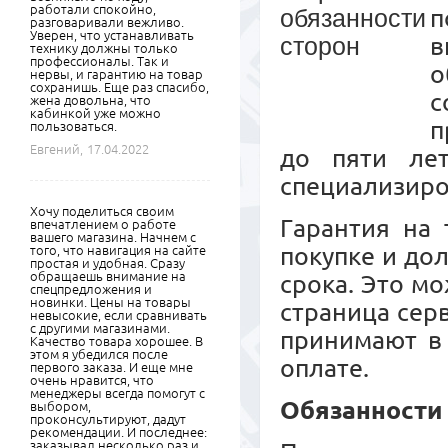
работали спокойно,
п
разговаривали вежливо.
Уверен, что устанавливать
в
технику должны только
профессионалы. Так и
о
нервы, и гарантию на товар
сохранишь. Еще раз спасибо,
с
жена довольна, что
кабинкой уже можно
п
пользоваться.
Евгений,
17.04.2022
до пяти ле
специализиро
Хочу поделиться своим
Гарантия на 
впечатлением о работе
вашего магазина. Начнем с
покупке и до
того, что навигация на сайте
простая и удобная. Сразу
обращаешь внимание на
срока. Это м
спецпредложения и
новинки. Цены на товары
страница сер
невысокие, если сравнивать
с другими магазинами.
принимают в 
Качество товара хорошее. В
этом я убедился после
оплате.
первого заказа. И еще мне
очень нравится, что
менеджеры всегда помогут с
Обязанности
выбором,
проконсультируют, дадут
рекомендации. И последнее:
заказывал несколько раз и