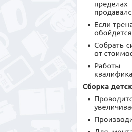
пределах
продавалс
Если трен
обойдется
Собрать с
от стоимо
Работы 
квалифика
Сборка детск
Проводитс
увеличива
Производи
Для монт