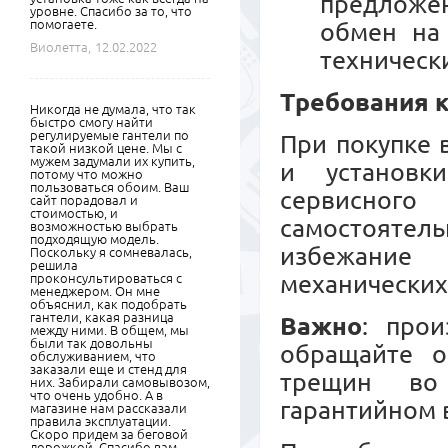
предложе
уровне. Спасибо за то, что
помогаете.
обмен на
Виолетта,
12.02.2022
техническ
Требования к
Никогда не думала, что так
быстро смогу найти
регулируемые гантели по
При покупке 
такой низкой цене. Мы с
мужем задумали их купить,
и установк
потому что можно
пользоваться обоим. Ваш
сервисного
сайт порадовал и
стоимостью, и
самостояте
возможностью выбрать
подходящую модель.
избежание
Поскольку я сомневалась,
решила
механических
проконсультироваться с
менеджером. Он мне
объяснил, как подобрать
гантели, какая разница
Важно
: прои
между ними. В общем, мы
были так довольны
обращайте о
обслуживанием, что
заказали еще и стенд для
трещин во
них. Забирали самовывозом,
что очень удобно. А в
гарантийном 
магазине нам рассказали
правила эксплуатации.
Скоро придем за беговой
дорожкой. Спасибо вам.