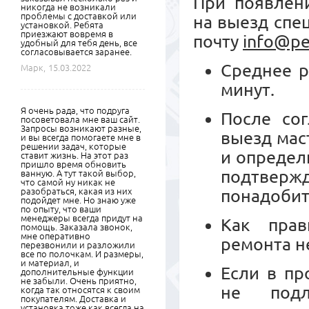
При появлени
никогда не возникали
проблемы с доставкой или
на выезд спе
установкой. Ребята
приезжают вовремя в
почту
info@pe
удобный для тебя день, все
согласовывается заранее.
Среднее р
Марк,
15.03.2022
минут.
Я очень рада, что подруга
После сог
посоветовала мне ваш сайт.
Запросы возникают разные,
выезд мас
и вы всегда помогаете мне в
решении задач, которые
и определ
ставит жизнь. На этот раз
пришло время обновить
подтвер
ванную. А тут такой выбор,
что самой ну никак не
разобраться, какая из них
понадобит
подойдет мне. Но знаю уже
по опыту, что ваши
менеджеры всегда придут на
Как прав
помощь. Заказала звонок,
мне оперативно
ремонта н
перезвонили и разложили
все по полочкам. И размеры,
и материал, и
Если в пр
дополнительные функции
не забыли. Очень приятно,
не подл
когда так относятся к своим
покупателям. Доставка и
установка тоже как всегда на