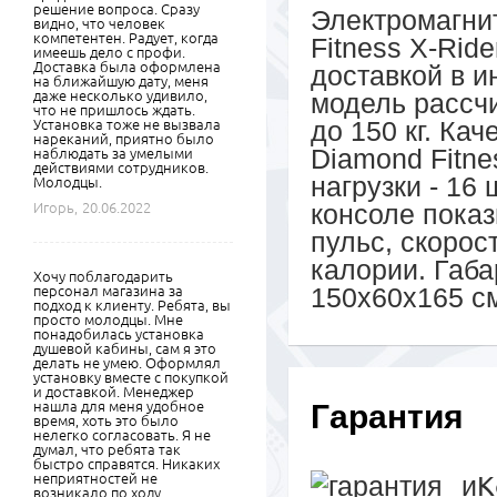
решение вопроса. Сразу
Электромагни
видно, что человек
компетентен. Радует, когда
Fitness X-Ride
имеешь дело с профи.
Доставка была оформлена
доставкой в и
на ближайшую дату, меня
даже несколько удивило,
модель рассч
что не пришлось ждать.
до 150 кг. Ка
Установка тоже не вызвала
нареканий, приятно было
Diamond Fitne
наблюдать за умелыми
действиями сотрудников.
нагрузки - 16
Молодцы.
консоле показ
Игорь,
20.06.2022
пульс, скорос
калории. Габа
Хочу поблагодарить
150х60х165 с
персонал магазина за
подход к клиенту. Ребята, вы
просто молодцы. Мне
понадобилась установка
душевой кабины, сам я это
делать не умею. Оформлял
установку вместе с покупкой
и доставкой. Менеджер
нашла для меня удобное
Гарантия
время, хоть это было
нелегко согласовать. Я не
думал, что ребята так
быстро справятся. Никаких
неприятностей не
К
возникало по ходу,