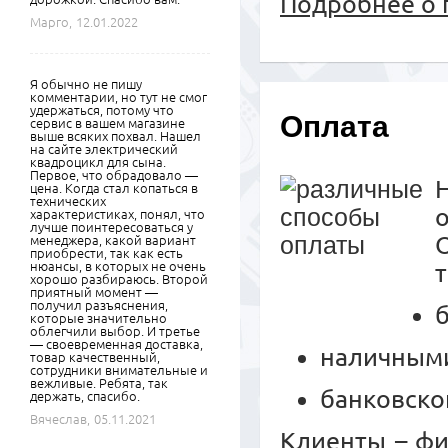
Подробнее о 
Марго,
12.01.2022
Я обычно не пишу
комментарии, но тут не смог
удержаться, потому что
Оплата
сервис в вашем магазине
выше всяких похвал. Нашел
на сайте электрический
квадроцикл для сына.
Первое, что обрадовало —
цена. Когда стал копаться в
технических
характеристиках, понял, что
лучше поинтересоваться у
менеджера, какой вариант
приобрести, так как есть
нюансы, в которых не очень
хорошо разбираюсь. Второй
приятный момент —
получил разъяснения,
которые значительно
облегчили выбор. И третье
— своевременная доставка,
наличными
товар качественный,
сотрудники внимательные и
вежливые. Ребята, так
банковско
держать, спасибо.
Вячеслав,
05.11.2021
Клиенты – ф