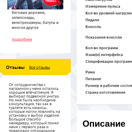
Измерение пульса
Беговые дорожки,
Кол-во уровней нагрузк
эллипсоиды,
Педали
велотренажеры, батуты и
Консоль
многое другое
спортивное
Показания консоли
оборудование по низким
подробнее
ценам
Кол-во программ
Язык(и) интерфейса
Спецификации програм
Отзывы
Все отзывы
Рама
Питание
От сотрудничества с
Размер в рабочем состо
магазином у меня остались
хорошие впечатления. Я
Страна изготовления
выбирал подвесной унитаз.
Но мне была необходима
консультация, так как в
туалете есть нюансы,
которые могли повлиять на
установку и выбор изделия.
Большое спасибо
Описание
менеджеру, который понял
меня с первого раза и
предложил оптимальное