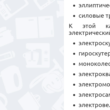
эллиптиче
силовые т
К этой ка
электрически
электроск
гироскуте
моноколес
электрокв
электромо
электроса
электрове