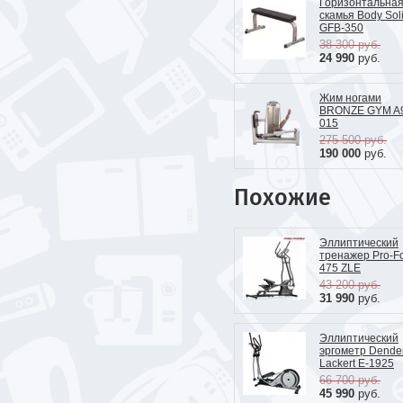
Горизонтальна
скамья Body Sol
GFB-350
38 300
руб.
24 990
руб.
Жим ногами
BRONZE GYM A
015
275 500
руб.
190 000
руб.
Похожие
Эллиптический
тренажер Pro-F
475 ZLE
43 200
руб.
31 990
руб.
Эллиптический
эргометр Dende
Lackert E-1925
66 700
руб.
45 990
руб.