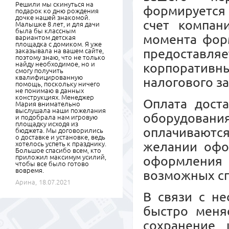
Решили мы скинуться на
формируется 
подарок ко дню рождения
дочке нашей знакомой.
счет компан
Малышке 8 лет, и для дачи
была бы классным
момента форм
вариантом детская
площадка с домиком. Я уже
предоставл
заказывала на вашем сайте,
поэтому знаю, что не только
найду необходимое, но и
корпоративны
смогу получить
квалифицированную
налогового з
помощь, поскольку ничего
не понимаю в данных
конструкциях. Менеджер
Оплата дост
Мария внимательно
выслушала наши пожелания
оборудовани
и подобрала нам игровую
площадку исходя из
оплачиваются
бюджета. Мы договорились
о доставке и установке, ведь
желании офо
хотелось успеть к празднику.
Большое спасибо всем, кто
приложил максимум усилий,
оформления
чтобы все было готово
вовремя.
возможных сп
Арина,
18.07.2021
В связи с не
быстро меняе
сохранение 