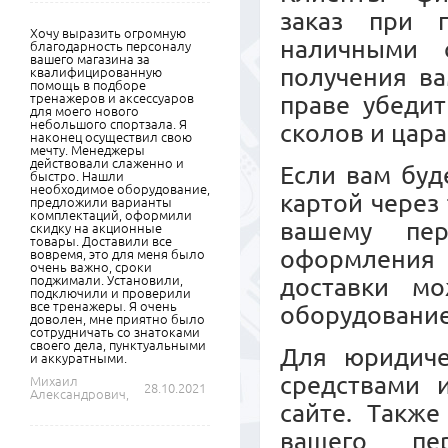
заказ при 
Хочу выразить огромную
наличными 
благодарность персоналу
вашего магазина за
получения ва
квалифицированную
помощь в подборе
тренажеров и аксессуаров
праве убедит
для моего нового
небольшого спортзала. Я
сколов и цара
наконец осуществил свою
мечту. Менеджеры
действовали слаженно и
Если вам буд
быстро. Нашли
необходимое оборудование,
картой через
предложили варианты
комплектаций, оформили
вашему пер
скидку на акционные
товары. Доставили все
оформления 
вовремя, это для меня было
очень важно, сроки
поджимали. Установили,
доставки м
подключили и проверили
все тренажеры. Я очень
оборудовани
доволен, мне приятно было
сотрудничать со знатоками
своего дела, пунктуальными
Для юридиче
и аккуратными.
средствами 
Михаил
28.10.2021
Александрович,
сайте. Также
вашего пер