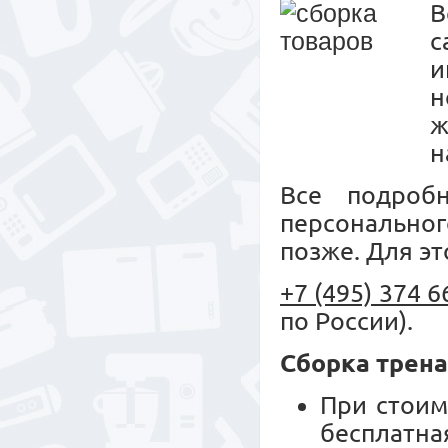
с
и
н
ж
н
Все подроб
персональног
позже. Для эт
+7 (495) 374 6
по России).
Сборка трен
При стоим
бесплатн