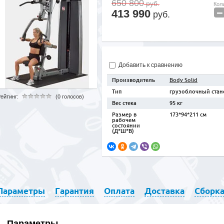
650 800
руб.
Кол
−
413 990
руб.
Добавить к сравнению
Производитель
Body Solid
Тип
грузоблочный стан
ейтинг:
(0 голосов)
Вес стека
95 кг
Размер в
173*94*211 см
рабочем
состоянии
(Д*Ш*В)
Параметры
Гарантия
Оплата
Доставка
Сборк
Параметры