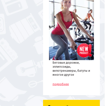
Беговые дорожки,
эллипсоиды,
велотренажеры, батуты и
многое другое
спортивное
оборудование по низким
подробнее
ценам