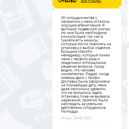
Отзывы
Все отзывы
От сотрудничества с
магазином у меня остались
хорошие впечатления. Я
выбирал подвесной унитаз.
Но мне была необходима
консультация, так как в
туалете есть нюансы,
которые могли повлиять на
установку и выбор изделия.
Большое спасибо
менеджеру, который понял
меня с первого раза и
предложил оптимальное
решение вопроса. Сразу
видно, что человек
компетентен. Радует, когда
имеешь дело с профи.
Доставка была оформлена
на ближайшую дату, меня
даже несколько удивило,
что не пришлось ждать.
Установка тоже не вызвала
нареканий, приятно было
наблюдать за умелыми
действиями сотрудников.
Молодцы.
Игорь,
20.06.2022