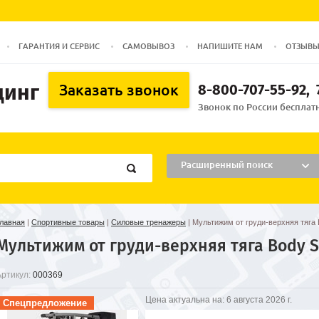
ГАРАНТИЯ И СЕРВИС
САМОВЫВОЗ
НАПИШИТЕ НАМ
ОТЗЫВ
динг
8-800-707-55-92
Заказать звонок
Звонок по России бесплатн
Расширенный поиск
лавная
|
Спортивные товары
|
Силовые тренажеры
|
Мультижим от груди-верхняя тяга 
Мультижим от груди-верхняя тяга Body So
Артикул:
000369
Цена актуальна на:
6 августа 2026 г.
Спецпредложение