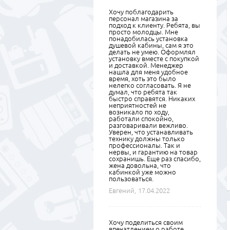
Хочу поблагодарить
персонал магазина за
подход к клиенту. Ребята, вы
просто молодцы. Мне
понадобилась установка
душевой кабины, сам я это
делать не умею. Оформлял
установку вместе с покупкой
и доставкой. Менеджер
нашла для меня удобное
время, хоть это было
нелегко согласовать. Я не
думал, что ребята так
быстро справятся. Никаких
неприятностей не
возникало по ходу,
работали спокойно,
разговаривали вежливо.
Уверен, что устанавливать
технику должны только
профессионалы. Так и
нервы, и гарантию на товар
сохранишь. Еще раз спасибо,
жена довольна, что
кабинкой уже можно
пользоваться.
Евгений,
17.04.2022
Хочу поделиться своим
впечатлением о работе