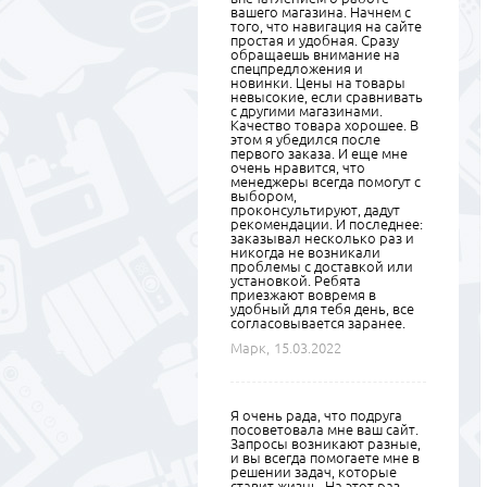
вашего магазина. Начнем с
того, что навигация на сайте
простая и удобная. Сразу
обращаешь внимание на
спецпредложения и
новинки. Цены на товары
невысокие, если сравнивать
с другими магазинами.
Качество товара хорошее. В
этом я убедился после
первого заказа. И еще мне
очень нравится, что
менеджеры всегда помогут с
выбором,
проконсультируют, дадут
рекомендации. И последнее:
заказывал несколько раз и
никогда не возникали
проблемы с доставкой или
установкой. Ребята
приезжают вовремя в
удобный для тебя день, все
согласовывается заранее.
Марк,
15.03.2022
Я очень рада, что подруга
посоветовала мне ваш сайт.
Запросы возникают разные,
и вы всегда помогаете мне в
решении задач, которые
ставит жизнь. На этот раз