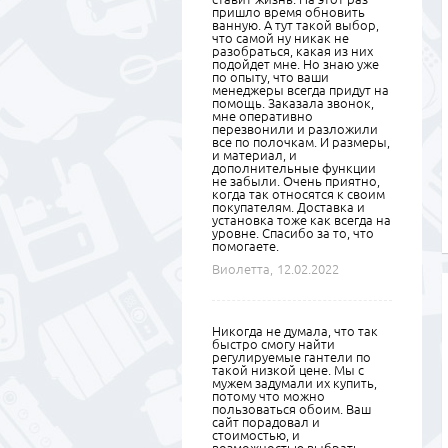
пришло время обновить
ванную. А тут такой выбор,
что самой ну никак не
разобраться, какая из них
подойдет мне. Но знаю уже
по опыту, что ваши
менеджеры всегда придут на
помощь. Заказала звонок,
мне оперативно
перезвонили и разложили
все по полочкам. И размеры,
и материал, и
дополнительные функции
не забыли. Очень приятно,
когда так относятся к своим
покупателям. Доставка и
установка тоже как всегда на
уровне. Спасибо за то, что
помогаете.
Виолетта,
12.02.2022
Никогда не думала, что так
быстро смогу найти
регулируемые гантели по
такой низкой цене. Мы с
мужем задумали их купить,
потому что можно
пользоваться обоим. Ваш
сайт порадовал и
стоимостью, и