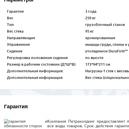
Гарантия
3 года
Вес
259 кг
Тип
грузоблочный станок
Вес стека
95 кг
Направляющие
хромированные
Упражнения
мышцы груди, спины и 
Сидение
утолщенное DuraFirm™ 
Регулировка положения сидения
по высоте
Размер в рабочем состоянии (Д*Ш*В)
173*94*211 см
Дополнительная информация:
Нагрузка-1 стек с весов
Дополнительная информация
Вес стека-(опционально 
Гарантия
Компания Петрахолдинг предоставляет 
все виды товаров. Срок действия гарант