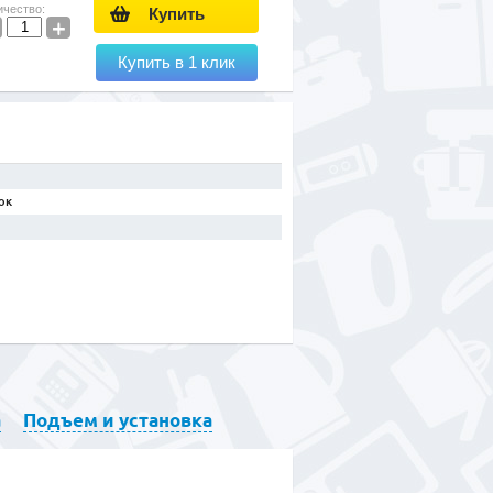
ичество:
Купить
+
Купить в 1 клик
ок
а
Подъем и установка