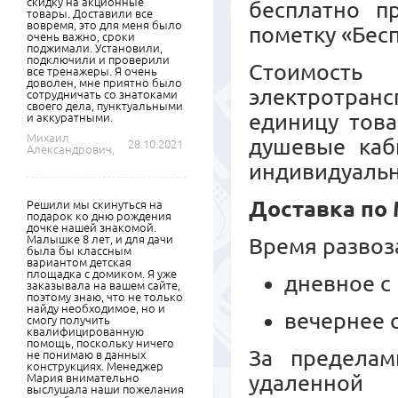
скидку на акционные
бесплатно п
товары. Доставили все
вовремя, это для меня было
пометку «Бесп
очень важно, сроки
поджимали. Установили,
подключили и проверили
Стоимость
все тренажеры. Я очень
доволен, мне приятно было
электротранс
сотрудничать со знатоками
своего дела, пунктуальными
единицу това
и аккуратными.
Михаил
душевые каб
28.10.2021
Александрович,
индивидуальн
Доставка по
Решили мы скинуться на
подарок ко дню рождения
дочке нашей знакомой.
Малышке 8 лет, и для дачи
Время развоз
была бы классным
вариантом детская
площадка с домиком. Я уже
дневное с 
заказывала на вашем сайте,
поэтому знаю, что не только
найду необходимое, но и
вечернее с
смогу получить
квалифицированную
помощь, поскольку ничего
За пределам
не понимаю в данных
конструкциях. Менеджер
удаленной
Мария внимательно
выслушала наши пожелания