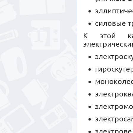
эллиптиче
силовые т
К этой ка
электрически
электроск
гироскуте
моноколес
электрокв
электромо
электроса
электрове