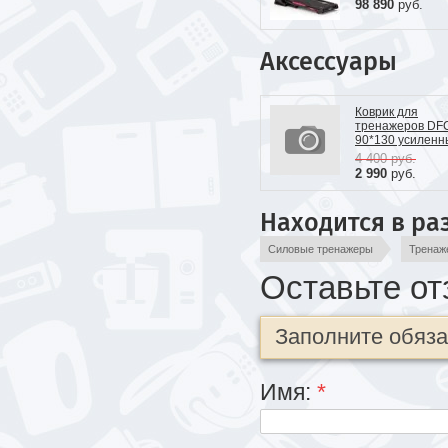
98 890
руб.
Аксессуары
Коврик для
тренажеров DF
90*130 усиленн
4 400
руб.
2 990
руб.
Находится в ра
Силовые тренажеры
Тренаж
Оставьте от
Заполните обяз
Имя:
*