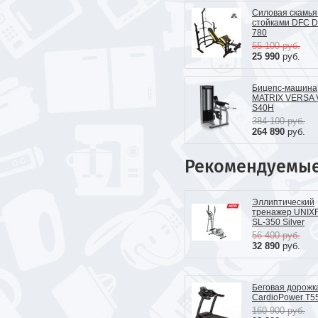
Силовая скамья
стойками DFC D
780
55 100
руб.
25 990
руб.
Бицепс-машина
MATRIX VERSA 
S40H
384 100
руб.
264 890
руб.
Рекомендуемы
Эллиптический
тренажер UNIXF
SL-350 Silver
56 400
руб.
32 890
руб.
Беговая дорожк
CardioPower T5
160 900
руб.