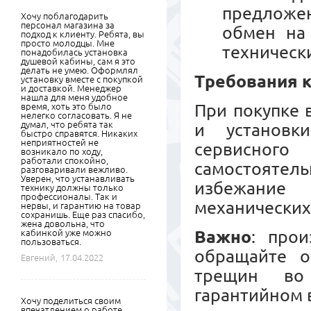
предложе
Хочу поблагодарить
персонал магазина за
обмен на
подход к клиенту. Ребята, вы
просто молодцы. Мне
техническ
понадобилась установка
душевой кабины, сам я это
делать не умею. Оформлял
Требования к
установку вместе с покупкой
и доставкой. Менеджер
нашла для меня удобное
При покупке 
время, хоть это было
нелегко согласовать. Я не
думал, что ребята так
и установк
быстро справятся. Никаких
неприятностей не
сервисного
возникало по ходу,
работали спокойно,
самостояте
разговаривали вежливо.
Уверен, что устанавливать
избежание
технику должны только
профессионалы. Так и
механических
нервы, и гарантию на товар
сохранишь. Еще раз спасибо,
жена довольна, что
Важно
: прои
кабинкой уже можно
пользоваться.
обращайте о
Евгений,
17.04.2022
трещин во
гарантийном 
Хочу поделиться своим
впечатлением о работе