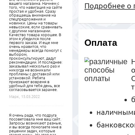
вашего магазина. Начнем с
Подробнее о 
того, что навигация на сайте
простая и удобная. Сразу
обращаешь внимание на
спецпредложения и
новинки. Цены на товары
невысокие, если сравнивать
с другими магазинами.
Качество товара хорошее. В
этом я убедился после
Оплата
первого заказа. И еще мне
очень нравится, что
менеджеры всегда помогут с
выбором,
проконсультируют, дадут
рекомендации. И последнее:
заказывал несколько раз и
никогда не возникали
проблемы с доставкой или
установкой. Ребята
приезжают вовремя в
удобный для тебя день, все
согласовывается заранее.
Марк,
15.03.2022
наличными
Я очень рада, что подруга
посоветовала мне ваш сайт.
банковско
Запросы возникают разные,
и вы всегда помогаете мне в
решении задач, которые
ставит жизнь. На этот раз