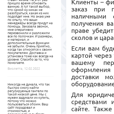
Клиенты – ф
пришло время обновить
ванную. А тут такой выбор,
заказ при 
что самой ну никак не
разобраться, какая из них
наличными 
подойдет мне. Но знаю уже
по опыту, что ваши
получения ва
менеджеры всегда придут на
помощь. Заказала звонок,
праве убедит
мне оперативно
перезвонили и разложили
сколов и цара
все по полочкам. И размеры,
и материал, и
дополнительные функции
не забыли. Очень приятно,
Если вам буд
когда так относятся к своим
покупателям. Доставка и
картой через
установка тоже как всегда на
уровне. Спасибо за то, что
вашему пер
помогаете.
оформления 
Виолетта,
12.02.2022
доставки м
оборудовани
Никогда не думала, что так
быстро смогу найти
регулируемые гантели по
Для юридиче
такой низкой цене. Мы с
мужем задумали их купить,
средствами 
потому что можно
пользоваться обоим. Ваш
сайте. Также
сайт порадовал и
стоимостью, и