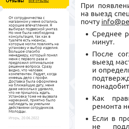
Отзывы
Все отзывы
При появлени
на выезд спе
От сотрудничества с
почту
info@pe
магазином у меня остались
хорошие впечатления. Я
выбирал подвесной унитаз.
Среднее р
Но мне была необходима
консультация, так как в
минут.
туалете есть нюансы,
которые могли повлиять на
установку и выбор изделия.
Большое спасибо
После сог
менеджеру, который понял
меня с первого раза и
выезд мас
предложил оптимальное
решение вопроса. Сразу
и определ
видно, что человек
компетентен. Радует, когда
подтвер
имеешь дело с профи.
Доставка была оформлена
понадобит
на ближайшую дату, меня
даже несколько удивило,
что не пришлось ждать.
Установка тоже не вызвала
Как прав
нареканий, приятно было
наблюдать за умелыми
ремонта н
действиями сотрудников.
Молодцы.
Если в пр
Игорь,
20.06.2022
не подл