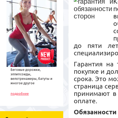
К
п
в
о
с
п
до пяти ле
специализиро
Гарантия на 
Беговые дорожки,
покупке и до
эллипсоиды,
срока. Это м
велотренажеры, батуты и
многое другое
страница сер
спортивное
принимают в 
оборудование по низким
подробнее
ценам
оплате.
Обязанности