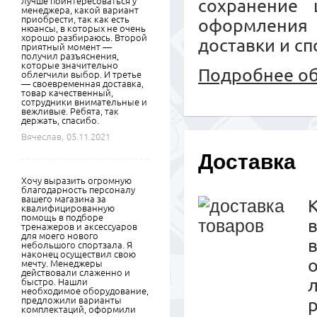
лучше поинтересоваться у
сохранение 
менеджера, какой вариант
приобрести, так как есть
оформления
нюансы, в которых не очень
хорошо разбираюсь. Второй
доставки и сп
приятный момент —
получил разъяснения,
которые значительно
Подробнее об
облегчили выбор. И третье
— своевременная доставка,
товар качественный,
сотрудники внимательные и
вежливые. Ребята, так
держать, спасибо.
Вячеслав,
05.11.2021
Доставка
Хочу выразить огромную
благодарность персоналу
вашего магазина за
К
квалифицированную
помощь в подборе
тренажеров и аксессуаров
для моего нового
небольшого спортзала. Я
наконец осуществил свою
мечту. Менеджеры
действовали слаженно и
быстро. Нашли
необходимое оборудование,
предложили варианты
комплектаций, оформили