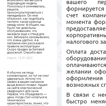
возможностью выбрать
вашего пер
подходящую модель.
Поскольку я сомневалась,
формируется 
решила
проконсультироваться с
счет компан
менеджером. Он мне
объяснил, как подобрать
момента форм
гантели, какая разница
между ними. В общем, мы
предоставл
были так довольны
обслуживанием, что
корпоративны
заказали еще и стенд для
них. Забирали самовывозом,
что очень удобно. А в
налогового з
магазине нам рассказали
правила эксплуатации.
Скоро придем за беговой
Оплата дост
дорожкой. Спасибо вам.
оборудовани
Марго,
12.01.2022
оплачиваются
желании офо
Я обычно не пишу
комментарии, но тут не смог
оформления
удержаться, потому что
сервис в вашем магазине
возможных сп
выше всяких похвал. Нашел
на сайте электрический
квадроцикл для сына.
В связи с не
Первое, что обрадовало —
цена. Когда стал копаться в
быстро меняе
технических
характеристиках, понял, что