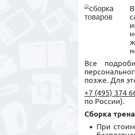
с
и
н
ж
н
Все подроб
персональног
позже. Для эт
+7 (495) 374 6
по России).
Сборка трен
При стоим