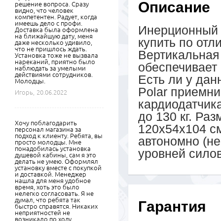
Описание
решение вопроса. Сразу
видно, что человек
компетентен. Радует, когда
имеешь дело с профи.
Инерционный 
Доставка была оформлена
на ближайшую дату, меня
купить по отл
даже несколько удивило,
что не пришлось ждать.
Вертикальная
Установка тоже не вызвала
нареканий, приятно было
обеспечивает
наблюдать за умелыми
действиями сотрудников.
Есть ли у дан
Молодцы.
Polar приемни
Игорь,
20.06.2022
кардиодатчика
до 130 кг. Ра
Хочу поблагодарить
120х54х104 см
персонал магазина за
подход к клиенту. Ребята, вы
автономно (не
просто молодцы. Мне
понадобилась установка
уровней силов
душевой кабины, сам я это
делать не умею. Оформлял
установку вместе с покупкой
и доставкой. Менеджер
нашла для меня удобное
время, хоть это было
нелегко согласовать. Я не
думал, что ребята так
Гарантия
быстро справятся. Никаких
неприятностей не
возникало по ходу,