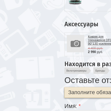
Аксессуары
Коврик для
тренажеров DF
90*130 усиленн
4 400
руб.
2 990
руб.
Находится в ра
Велотренажеры
Бренды
Оставьте от
Заполните обяз
Имя:
*