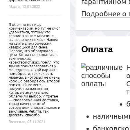
гарантийном 
Марго,
12.01.2022
Подробнее о 
Я обычно не пишу
комментарии, но тут не смог
удержаться, потому что
сервис в вашем магазине
выше всяких похвал. Нашел
на сайте электрический
Оплата
квадроцикл для сына.
Первое, что обрадовало —
цена. Когда стал копаться в
технических
характеристиках, понял, что
лучше поинтересоваться у
менеджера, какой вариант
приобрести, так как есть
нюансы, в которых не очень
хорошо разбираюсь. Второй
приятный момент —
получил разъяснения,
которые значительно
облегчили выбор. И третье
— своевременная доставка,
товар качественный,
сотрудники внимательные и
вежливые. Ребята, так
наличными
держать, спасибо.
Вячеслав,
05.11.2021
банковско