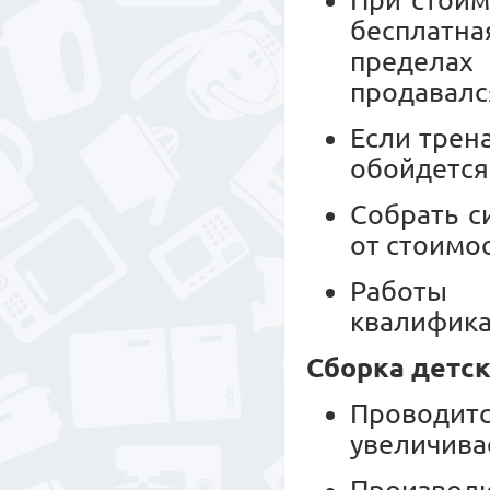
При стоим
бесплатн
пределах
продавалс
Если трен
обойдется
Собрать с
от стоимо
Работы 
квалифика
Сборка детск
Проводитс
увеличива