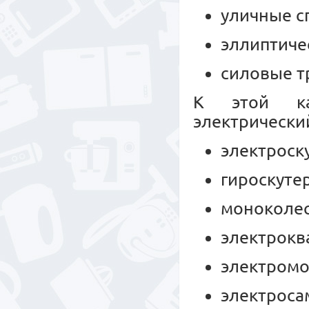
уличные с
эллиптиче
силовые т
К этой ка
электрически
электроск
гироскуте
моноколес
электрокв
электромо
электроса