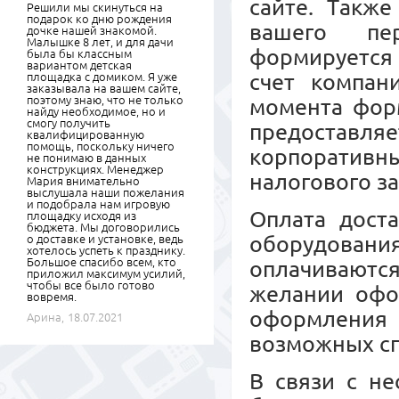
сайте. Также
Решили мы скинуться на
подарок ко дню рождения
вашего пер
дочке нашей знакомой.
Малышке 8 лет, и для дачи
формируется 
была бы классным
вариантом детская
счет компан
площадка с домиком. Я уже
заказывала на вашем сайте,
поэтому знаю, что не только
момента форм
найду необходимое, но и
смогу получить
предоставл
квалифицированную
помощь, поскольку ничего
корпоративны
не понимаю в данных
конструкциях. Менеджер
налогового з
Мария внимательно
выслушала наши пожелания
и подобрала нам игровую
Оплата дост
площадку исходя из
бюджета. Мы договорились
оборудовани
о доставке и установке, ведь
хотелось успеть к празднику.
Большое спасибо всем, кто
оплачиваются
приложил максимум усилий,
чтобы все было готово
желании офо
вовремя.
оформления
Арина,
18.07.2021
возможных сп
В связи с не