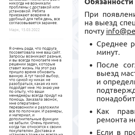
Обязанности
никогда не возникали
проблемы с доставкой или
установкой. Ребята
При появлени
приезжают вовремя в
удобный для тебя день, все
на выезд спе
согласовывается заранее.
почту
info@pe
Марк,
15.03.2022
Среднее р
Я очень рада, что подруга
минут.
посоветовала мне ваш сайт.
Запросы возникают разные,
и вы всегда помогаете мне в
После сог
решении задач, которые
ставит жизнь. На этот раз
выезд мас
пришло время обновить
ванную. А тут такой выбор,
что самой ну никак не
и определ
разобраться, какая из них
подойдет мне. Но знаю уже
подтвер
по опыту, что ваши
менеджеры всегда придут на
понадобит
помощь. Заказала звонок,
мне оперативно
перезвонили и разложили
Как прав
все по полочкам. И размеры,
и материал, и
ремонта н
дополнительные функции
не забыли. Очень приятно,
когда так относятся к своим
Если в пр
покупателям. Доставка и
установка тоже как всегда на