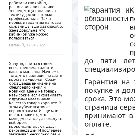
работали спокойно,
разговаривали вежливо.
К
Уверен, что устанавливать
технику должны только
п
профессионалы. Так и
нервы, и гарантию на товар
в
сохранишь. Еще раз спасибо,
жена довольна, что
о
кабинкой уже можно
пользоваться.
с
Евгений,
17.04.2022
п
до пяти ле
Хочу поделиться своим
специализиро
впечатлением о работе
вашего магазина. Начнем с
того, что навигация на сайте
простая и удобная. Сразу
Гарантия на 
обращаешь внимание на
спецпредложения и
покупке и до
новинки. Цены на товары
невысокие, если сравнивать
срока. Это м
с другими магазинами.
Качество товара хорошее. В
страница сер
этом я убедился после
первого заказа. И еще мне
принимают в 
очень нравится, что
менеджеры всегда помогут с
оплате.
выбором,
проконсультируют, дадут
рекомендации. И последнее:
заказывал несколько раз и