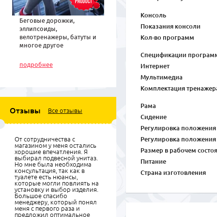
Консоль
Беговые дорожки,
Показания консоли
эллипсоиды,
велотренажеры, батуты и
Кол-во программ
многое другое
спортивное
Спецификации програм
оборудование по низким
подробнее
Интернет
ценам
Мультимедиа
Комплектация тренажер
Рама
Отзывы
Все отзывы
Сидение
Регулировка положения
От сотрудничества с
Регулировка положения
магазином у меня остались
Размер в рабочем состо
хорошие впечатления. Я
выбирал подвесной унитаз.
Питание
Но мне была необходима
консультация, так как в
Страна изготовления
туалете есть нюансы,
которые могли повлиять на
установку и выбор изделия.
Большое спасибо
менеджеру, который понял
меня с первого раза и
предложил оптимальное