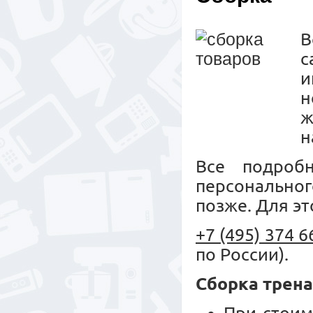
с
и
н
ж
н
Все подроб
персональног
позже. Для эт
+7 (495) 374 6
по России).
Сборка трен