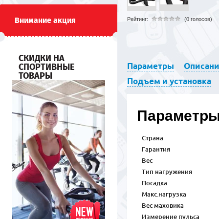
Внимание акция
Рейтинг:
(0 голосов)
СКИДКИ НА
Параметры
Описан
СПОРТИВНЫЕ
ТОВАРЫ
Подъем и установка
Параметр
Страна
Гарантия
Вес
Тип нагружения
Посадка
Макс.нагрузка
Вес маховика
Измерение пульса