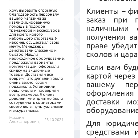
Клиенты – ф
Хочу выразить огромную
благодарность персоналу
заказ при 
вашего магазина за
квалифицированную
помощь в подборе
наличными 
тренажеров и аксессуаров
для моего нового
получения ва
небольшого спортзала. Я
наконец осуществил свою
праве убедит
мечту. Менеджеры
действовали слаженно и
сколов и цара
быстро. Нашли
необходимое оборудование,
предложили варианты
Если вам буд
комплектаций, оформили
скидку на акционные
картой через
товары. Доставили все
вовремя, это для меня было
очень важно, сроки
вашему пер
поджимали. Установили,
подключили и проверили
оформления 
все тренажеры. Я очень
доволен, мне приятно было
доставки м
сотрудничать со знатоками
своего дела, пунктуальными
оборудовани
и аккуратными.
Михаил
28.10.2021
Для юридиче
Александрович,
средствами 