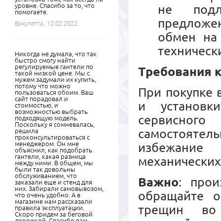
уровне. Спасибо за то, что
не подл
помогаете.
предложе
Виолетта,
12.02.2022
обмен на
техническ
Никогда не думала, что так
быстро смогу найти
регулируемые гантели по
Требования к
такой низкой цене. Мы с
мужем задумали их купить,
потому что можно
При покупке 
пользоваться обоим. Ваш
сайт порадовал и
и установк
стоимостью, и
возможностью выбрать
сервисного
подходящую модель.
Поскольку я сомневалась,
самостояте
решила
проконсультироваться с
менеджером. Он мне
избежание
объяснил, как подобрать
гантели, какая разница
механических
между ними. В общем, мы
были так довольны
обслуживанием, что
Важно
: прои
заказали еще и стенд для
них. Забирали самовывозом,
обращайте о
что очень удобно. А в
магазине нам рассказали
трещин во
правила эксплуатации.
Скоро придем за беговой
дорожкой. Спасибо вам.