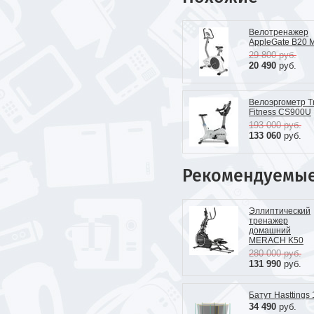
Велотренажер
AppleGate B20 
29 800
руб.
20 490
руб.
Велоэргометр T
Fitness CS900U
193 000
руб.
133 060
руб.
Рекомендуемы
Эллиптический
тренажер
домашний
MERACH K50
280 000
руб.
131 990
руб.
Батут Hasttings 1
34 490
руб.